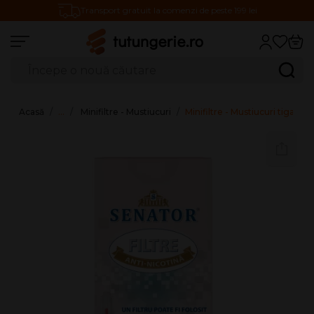
Transport gratuit la comenzi de peste 199 lei
Căutare produse
Caută
Acasă
…
Minifiltre - Mustiucuri
Minifiltre - Mustiucuri tigar