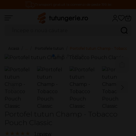
Transport gratuit la comenzi de peste 199 lei
Căutare produse
Caută
Acasă
…
Portofele tutun
Portofel tutun Champ - Tobacco Po
Portofel tutun Champ - Tobacco
Pouch Classic
5.00/5
1 review