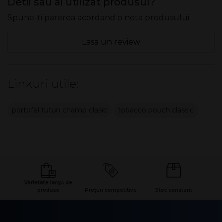
Detii sau ai utilizat produsul?
Spune-ti parerea acordand o nota produsului
Lasa un review
Linkuri utile:
portofel tutun champ clasic
tobacco pouch classic
Varietate largă de
produse
Prețuri competitive
Stoc constant