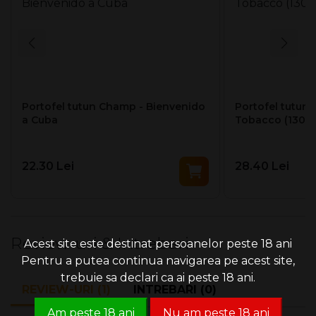
Portofel tutun Champ - Bienvenido
Portofel tutun 
a Cuba
Tobacco (130 x
22.30 Lei
28.40 Lei
Review-uri & Intrebari
Acest site este destinat persoanelor peste 18 ani
Pentru a putea continua navigarea pe acest site,
trebuie sa declari ca ai peste 18 ani.
REVIEW-URI (1)
INTREBARI (0)
Am peste 18 ani
Nu am peste 18 ani