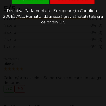
5/5
| 1 review
Directiva Parlamentului European și a Consiliului
2001/37/CE: Fumatul dăunează grav sănătății tale și a
5 stele
100% (1)
celor din jur.
4 stele
0% (0)
3 stele
0% (0)
2 stele
0% (0)
1 stele
0% (0)
13-03-2021
Blank
5.00/5
Calitate/pret excelent.Se potriveste oricarei tip punga
de tutun.
👍 0
👎 0