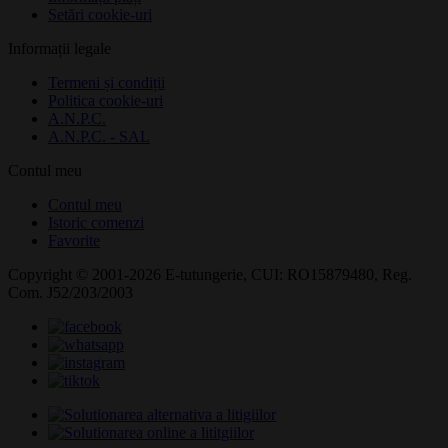
Setări cookie-uri
Informații legale
Termeni și condiții
Politica cookie-uri
A.N.P.C.
A.N.P.C. - SAL
Contul meu
Contul meu
Istoric comenzi
Favorite
Copyright © 2001-2026 E-tutungerie, CUI: RO15879480, Reg.
Com. J52/203/2003