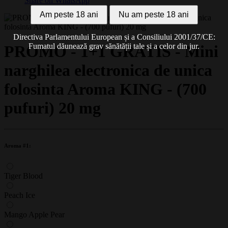
Share on WhatsApp
Am peste 18 ani
Nu am peste 18 ani
Directiva Parlamentului European și a Consiliului 2001/37/CE:
Fumatul dăunează grav sănătății tale și a celor din jur.
PROMO - 1+1 GRATIS - Mini
narghilea electronica de unica
folosinta Aroma KING - (700
pufuri) 20 mg
Aroma #1:
Tiger Blood
Peach Ice
Mango Apple Pear