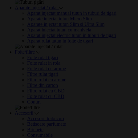
Aparate injectat / rulat
Aparat injectat manual tutun in tuburi de tigari
Aparate injectat tutun Micro Slim
Aparate injectat tutun Slim si Ultra Slim
Aparat injectat tutun cu manivela
Aparat injectat electric tutun in tuburi de tigari
Aparat rulat tutun in foite de tigari
Foite/filtre
Foite rulat tigari
Foite rulat in rola
Foite rulat cu arome
Filtre rulat tigari
Filtre rulat cu arome
Filtre din carton
Filtre rulat cu CBD
Foite rulat cu CBD
Conuri
Accesorii
Accesorii trabucuri
Betisoare parfumate
Brichete
Consumabile