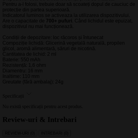
Pentru a-l folosi, trebuie doar să scoateți dopul de cauciuc de
protecție din partea superioară.
Indicatorul luminos se activeaza la utilizarea dispozitivului.
Are o capacitate de
700+ pufuri
. Când lichidul este epuizat,
dispozitivul nu mai funcționează.
Condiții de depozitare: loc răcoros și întunecat
Compoziție lichidă: Glicerină vegetală naturală, propilen
glicol, aromă alimentară, săruri de nicotină.
Cantitatea de lichid: 2 ml
Baterie: 550 mAh
Rezistență: 1,6 ohm
Diamentru: 16 mm
Inaltime: 110 mm
Greutate (fără ambalaj): 24g
Specificații
Nu există specificații pentru acest produs.
Review-uri & Intrebari
REVIEW-URI (0)
INTREBARI (0)