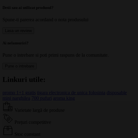
Detii sau ai utilizat produsul?
Spune-ti parerea acordand o nota produsului
Lasa un review
Ai nelamuriri?
Pune o intrebare si poti primi raspuns de la comunitate.
Pune o intrebare
Linkuri utile:
promo 1+1 gratis
tigara electronica de unica folosinta
disposable
mini narghilea
700 pufuri
aroma king
Varietate largă de produse
Prețuri competitive
Stoc constant