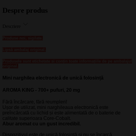
Despre produs
Descriere
Produse noi, sigilate.
Lipsă ambalaj original.
Produsele sunt etichetate si conțin toate informațiile de pe ambalajul
original.
Mini narghilea electronică de unică folosință
AROMA KING -
700+
pufuri,
20 mg
Fără încărcare, fără reumpleri!
Ușor de utilizat, mini narghileaua electronică este
preîncărcată cu lichid și este alimentată de o baterie de
calitate superioara Core-Cobalt.
Abur aromat cu un gust incredibil.
Dispozitivul este de unică folosință și nu se încarcă.