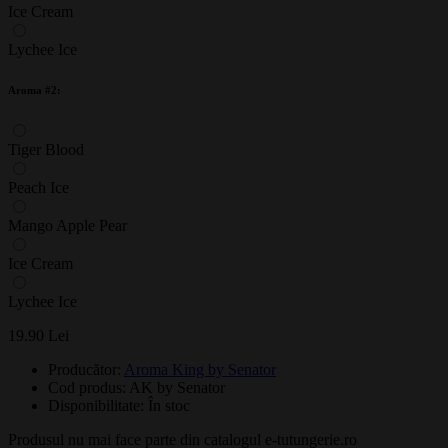
Ice Cream
Lychee Ice
Aroma #2:
Tiger Blood
Peach Ice
Mango Apple Pear
Ice Cream
Lychee Ice
19.90 Lei
Producător:
Aroma King by Senator
Cod produs: AK by Senator
Disponibilitate:
În stoc
Produsul nu mai face parte din catalogul e-tutungerie.ro