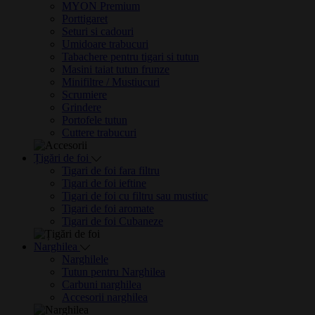
MYON Premium
Porttigaret
Seturi si cadouri
Umidoare trabucuri
Tabachere pentru tigari si tutun
Masini taiat tutun frunze
Minifiltre / Mustiucuri
Scrumiere
Grindere
Portofele tutun
Cuttere trabucuri
Țigări de foi
Tigari de foi fara filtru
Tigari de foi ieftine
Tigari de foi cu filtru sau mustiuc
Tigari de foi aromate
Tigari de foi Cubaneze
Narghilea
Narghilele
Tutun pentru Narghilea
Carbuni narghilea
Accesorii narghilea