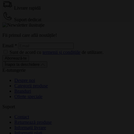
Livrare rapidă
Suport dedicat
Fii primul care află noutățile!
Email
*
Sunt de acord cu
termenii și condițiile
de utilizare.
Abonează-te
Înapoi la deschidere
E-tutungerie
Despre noi
Categorii produse
Branduri
Oferte speciale
Suport
Contact
Returnează produse
Informații livrare
Informații plați