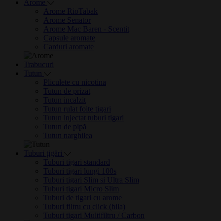
Arome
Arome RioTabak
Arome Senator
Arome Mac Baren - Scentit
Capsule aromate
Carduri aromate
Trabucuri
Tutun
Pliculete cu nicotina
Tutun de prizat
Tutun incalzit
Tutun rulat foite tigari
Tutun injectat tuburi tigari
Tutun de pipă
Tutun narghilea
Tuburi țigări
Tuburi tigari standard
Tuburi tigari lungi 100s
Tuburi tigari Slim si Ultra Slim
Tuburi tigari Micro Slim
Tuburi de tigari cu arome
Tuburi filtru cu click (bila)
Tuburi tigari Multifiltru / Carbon