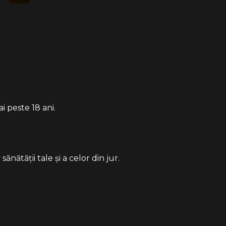
i peste 18 ani.
ătății tale și a celor din jur.