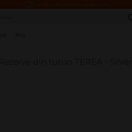
Transport gratuit la comenzi de peste 199 lei
C
uită
Blog
Rezerve din tutun TEREA - Silve