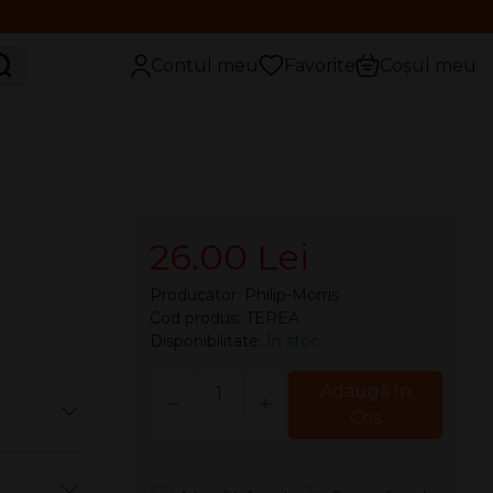
aută
Contul meu
Favorite
Coșul meu
r
26.00 Lei
Producător:
Philip-Morris
Cod produs: TEREA
Disponibilitate:
În stoc
Cantitate
Adaugă în
Coş