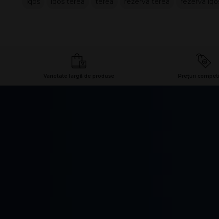
iqos
iqos terea
terea
rezerva terea
rezerva iqo
Varietate largă de produse
Prețuri competi