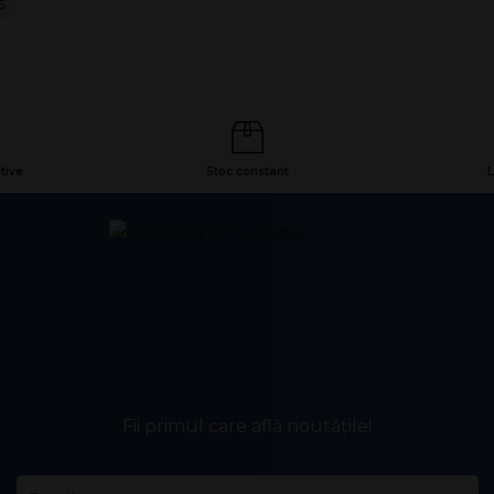
s
tive
Stoc constant
L
Fii primul care află noutățile!
Email
*