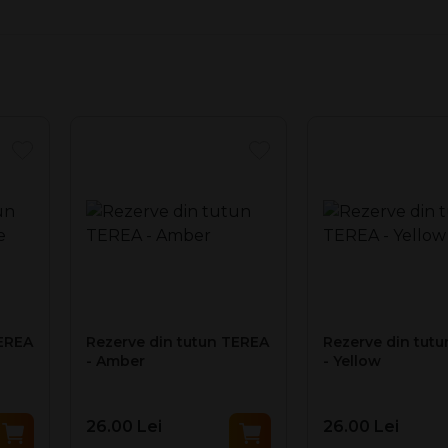
ile în mai multe sortimente, fiecare cu un profil aromatic dife
-uri folosesc tehnologia Smartcore pentru o încălzire controlată,
ivele din gama IQOS ILUMA.
S din generațiile anterioare din cauza riscului de deterioare a 
ea sau înghițirea.
TEREA
Rezerve din tutun TEREA
Rezerve din tut
- Amber
- Yellow
26.00 Lei
26.00 Lei