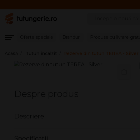
Căutare produse
Oferte speciale
Branduri
Produse cu livrare grat
Acasă
Tutun incalzit
Rezerve din tutun TEREA - Silver
Despre produs
Descriere
Rezerve din tutun TEREA
Specificații