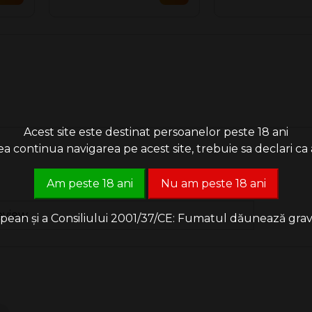
Acest site este destinat persoanelor peste 18 ani
 continua navigarea pe acest site, trebuie sa declari ca a
Am peste 18 ani
Nu am peste 18 ani
eview
an și a Consiliului 2001/37/CE: Fumatul dăunează grav săn