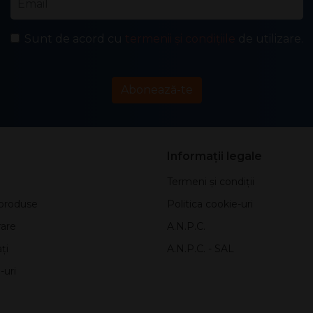
Sunt de acord cu
termenii și condițiile
de utilizare.
Abonează-te
Informații legale
Termeni și condiții
produse
Politica cookie-uri
rare
A.N.P.C.
ți
A.N.P.C. - SAL
-uri