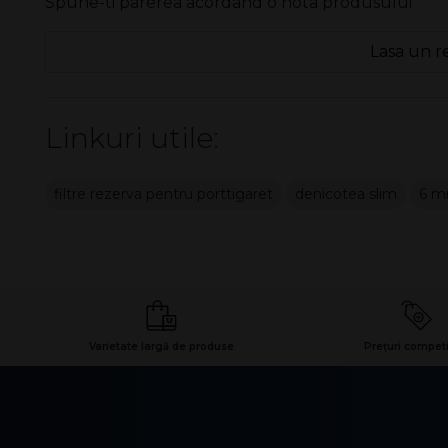
Spune-ti parerea acordand o nota produsului
Lasa un r
Linkuri utile:
filtre rezerva pentru porttigaret
denicotea slim
6 
Varietate largă de produse
Prețuri competi