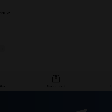
eview
mm
tive
Stoc constant
L