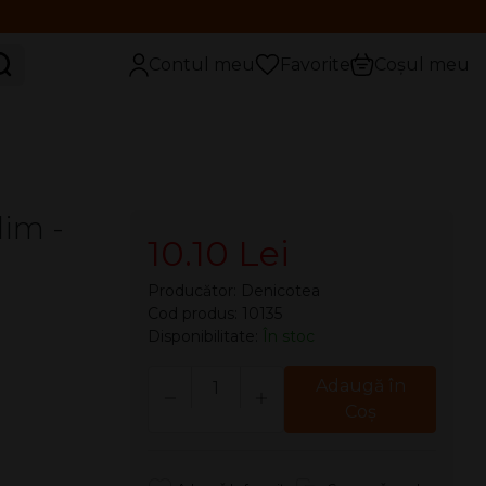
aută
Contul meu
Favorite
Coșul meu
lim -
10.10 Lei
Producător:
Denicotea
Cod produs: 10135
Disponibilitate:
În stoc
Cantitate
Adaugă în
Coş