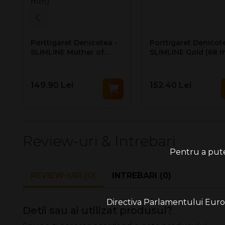
Diametru:
6 mm
Lungime filtru:
38 mm.
Dupa aproximativ 10-15 tigarete, filtrul trebuie inlocuit cu
Porttigaret Denicotea -
Porttigaret Denicote
SLIMLINE Mother of
SLIMLINE Gold (68 
Pearl (68 mm)
149.90 Lei
152.40 Lei
Review-uri & Intrebari
Pentru a putea
REVIEW-URI (0)
INTREBARI (0)
Directiva Parlamentului Europe
Detii sau ai utilizat produsul?