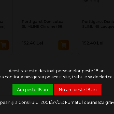
 unul nou.
a -
Porttigaret Denicotea -
Porttigaret Deni
mm)
SLIMLINE Chrome (68
SLIMLINE Lacque
mm)
finish (68 mm)
152.40 Lei
152.40 Lei
Acest site este destinat persoanelor peste 18 ani
 continua navigarea pe acest site, trebuie sa declari ca a
Am peste 18 ani
Nu am peste 18 ani
an și a Consiliului 2001/37/CE: Fumatul dăunează grav săn