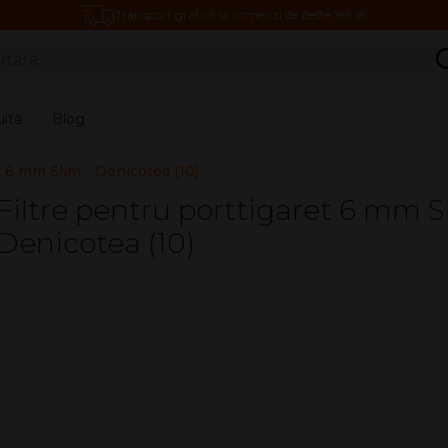
Transport gratuit la comenzi de peste 199 lei
C
uită
Blog
t 6 mm Slim - Denicotea (10)
Filtre pentru porttigaret 6 mm S
Denicotea (10)