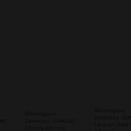
 porozitate mare.
mul de tutun
 la maro închis, de asemenea acest lucru indică si când trebuie sc