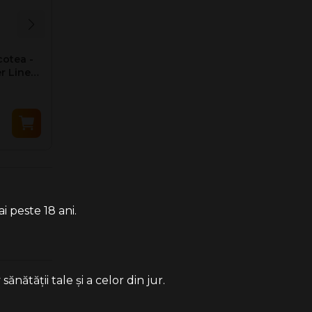
cotea -
Porttigaret Denicotea -
Porttigaret D
r Lined
SLIMLINE Bronze (68
NICE Sandalw
mm)
mm)
152.40 Lei
35.50 Lei
i peste 18 ani.
ătății tale și a celor din jur.