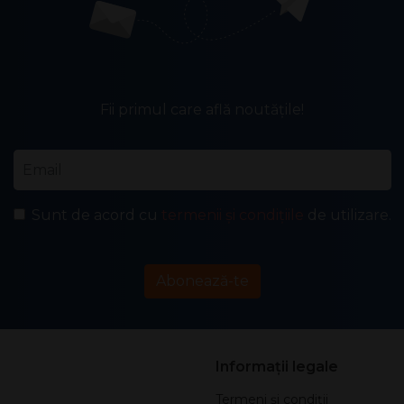
Fii primul care află noutățile!
Email
*
Sunt de acord cu
termenii și condițiile
de utilizare.
Abonează-te
Informații legale
Termeni și condiții