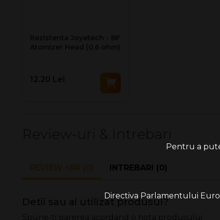
Rezistenta Joyetech - BF
Atomizer Head (0,6 ohm)
12.20 Lei
Review-uri & Intrebari
Pentru a putea
REVIEW-URI (0)
INTREBARI (0)
Directiva Parlamentului Europe
Detii sau ai utilizat produsul?
Spune-ti parerea acordand o nota produsului