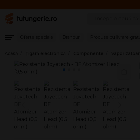
Căutare produse
Oferte speciale
Branduri
Produse cu livrare grat
Acasă
Țigară electronică
Componente
Vaporizatoa