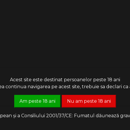
Acest site este destinat persoanelor peste 18 ani
 continua navigarea pe acest site, trebuie sa declari ca a
Am peste 18 ani
Nu am peste 18 ani
an și a Consiliului 2001/37/CE: Fumatul dăunează grav săn