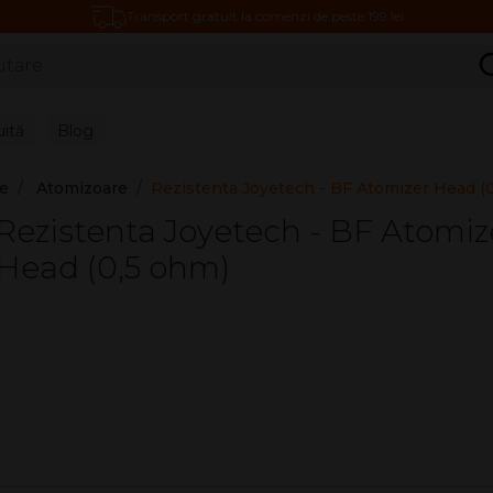
Transport gratuit la comenzi de peste 199 lei
C
uită
Blog
re
Atomizoare
Rezistenta Joyetech - BF Atomizer Head (
Rezistenta Joyetech - BF Atomiz
Head (0,5 ohm)