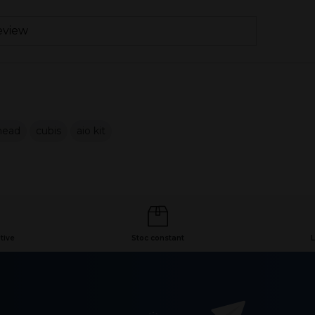
eview
head
cubis
aio kit
tive
Stoc constant
L