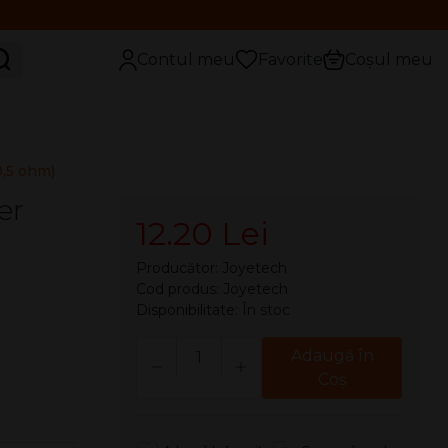
aută
Contul meu
Favorite
Coșul meu
0,5 ohm)
er
12.20 Lei
Producător:
Joyetech
Cod produs: Joyetech
Disponibilitate:
În stoc
Cantitate
Adaugă în
Coş