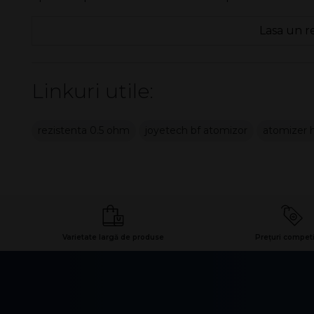
Lasa un r
Linkuri utile:
rezistenta 0.5 ohm
joyetech bf atomizor
atomizer 
Varietate largă de produse
Prețuri competi