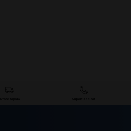
ivrare rapidă
Suport dedicat