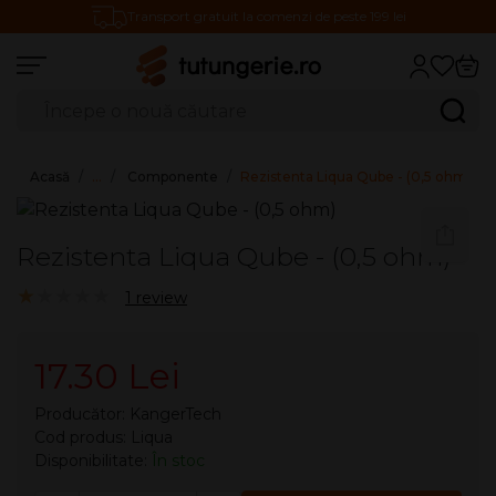
Transport gratuit la comenzi de peste 199 lei
Căutare produse
Caută
Acasă
…
Componente
Rezistenta Liqua Qube - (0,5 ohm)
Rezistenta Liqua Qube - (0,5 ohm)
1.00/5
1 review
17.30 Lei
Producător:
KangerTech
Cod produs: Liqua
Disponibilitate:
În stoc