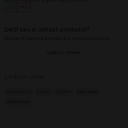
Rezistente pentru qube liqua pe cand ?
👍 0
👎 0
Detii sau ai utilizat produsul?
Spune-ti parerea acordand o nota produsului
Lasa un review
Linkuri utile:
rezistenta 0
5 ohm
0.5ohm
liqua qube
clearomizor