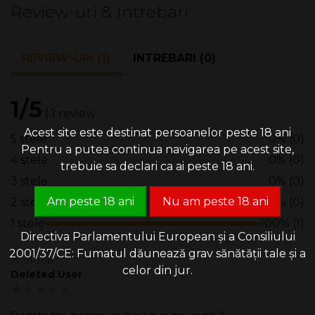
Review-uri & Intrebari
REVIEW-URI (1)
INTREBARI (0)
1/5
| 1 review
Acest site este destinat persoanelor peste 18 ani
5 stele
0% (0)
Pentru a putea continua navigarea pe acest site,
4 stele
0% (0)
trebuie sa declari ca ai peste 18 ani.
3 stele
0% (0)
Am peste 18 ani
Nu am peste 18 ani
2 stele
0% (0)
1 stele
100% (1)
Directiva Parlamentului European și a Consiliului
2001/37/CE: Fumatul dăunează grav sănătății tale și a
27-01-2019
celor din jur.
Deleted User
1.00/5