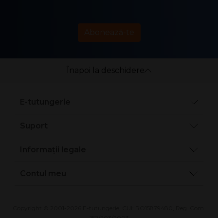
Abonează-te
Înapoi la deschidere
E-tutungerie
Suport
Informații legale
Contul meu
Copyright © 2001-2026 E-tutungerie, CUI: RO15879480, Reg. Com.
J52/203/2003