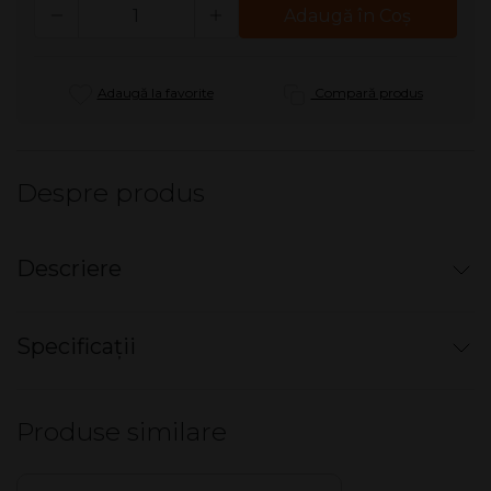
Cantitate
Adaugă în Coş
Adaugă la favorite
Compară produs
Despre produs
Descriere
Coil Unit - Liqua Qube (0,5 ohm)
Specificații
Rezistenta
de schimb pentru clearomizor.
Compatibilă cu kit-ul Liqua Qube.
Nu există specificații pentru acest produs.
Produse similare