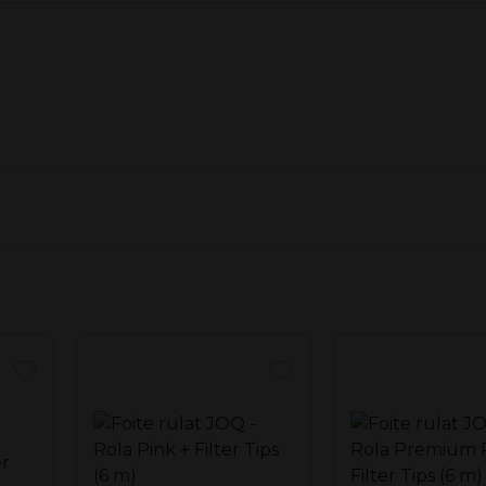
rforate (filter tips).
16 role/display
ere.