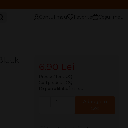
aută
Contul meu
Favorite
Coșul meu
Black
6.90 Lei
Producător:
JOQ
Cod produs: JOQ
Disponibilitate:
În stoc
Cantitate
Adaugă în
Coş