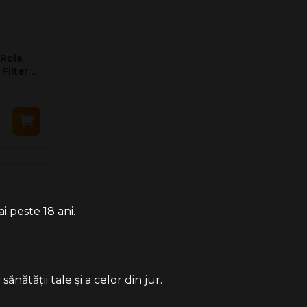
 Rola
Filter
i peste 18 ani.
ătății tale și a celor din jur.