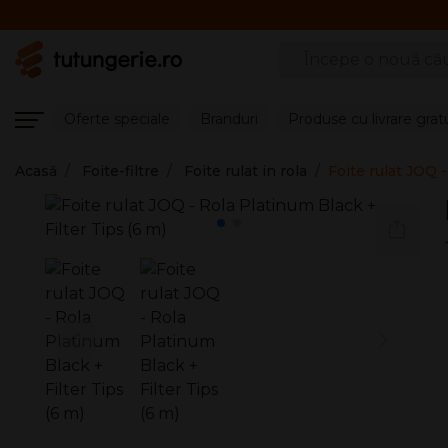
Căutare produse
Oferte speciale
Branduri
Produse cu livrare grat
Acasă
Foite-filtre
Foite rulat in rola
Foite rulat JOQ -