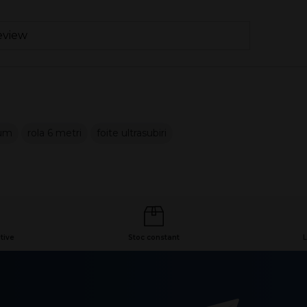
eview
num
rola 6 metri
foite ultrasubiri
tive
Stoc constant
L