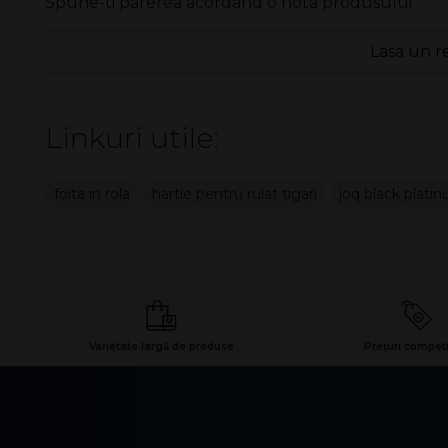
Spune-ti parerea acordand o nota produsului
Lasa un r
Linkuri utile:
foita in rola
hartie pentru rulat tigari
joq black plati
Varietate largă de produse
Prețuri competi