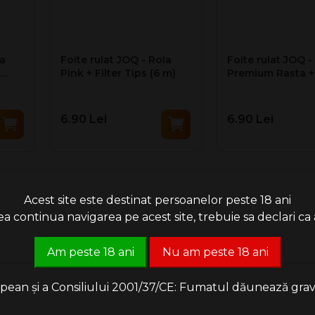
la
Foite rulat JOQ - Rola
Foite rulat JOQ -
Pink + Filter Tips (6 m)
Premium Rasta + 
Tips (6 m)
6.90 Lei
6.90 Lei
Acest site este destinat persoanelor peste 18 ani
 continua navigarea pe acest site, trebuie sa declari ca a
Am peste 18 ani
Nu am peste 18 ani
an și a Consiliului 2001/37/CE: Fumatul dăunează grav săn