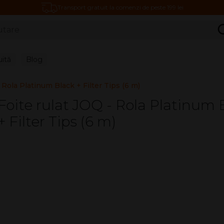
Transport gratuit la comenzi de peste 199 lei
C
uită
Blog
 Rola Platinum Black + Filter Tips (6 m)
Foite rulat JOQ - Rola Platinum 
+ Filter Tips (6 m)