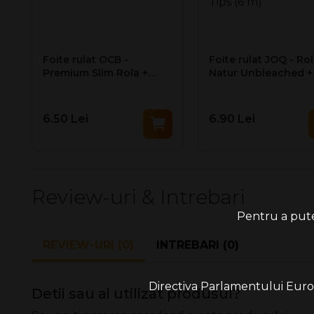
Foite rulat OCB -
Foite rulat JOQ - Ro
Premium Slim Rola +
Natur Unbleached +
Filter Tips (4 m)
Filter Tips (6 m)
6.50 Lei
6.90 Lei
Review-uri & Intrebari
Pentru a putea
REVIEW-URI (0)
INTREBARI (0)
Directiva Parlamentului Europe
Detii sau ai utilizat produsul?