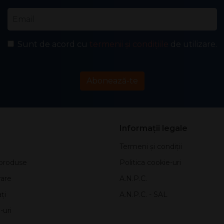
Email
*
Sunt de acord cu
termenii și condițiile
de utilizare.
Abonează-te
Informații legale
Termeni și condiții
produse
Politica cookie-uri
rare
A.N.P.C.
ți
A.N.P.C. - SAL
-uri