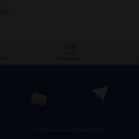
ilea
tive
Stoc constant
L
Fii primul care află noutățile!