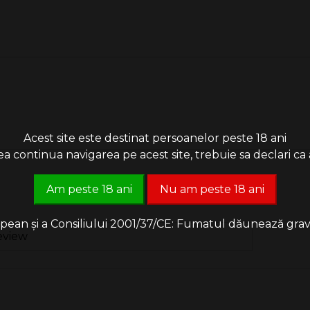
Acest site este destinat persoanelor peste 18 ani
 continua navigarea pe acest site, trebuie sa declari ca a
Am peste 18 ani
Nu am peste 18 ani
an și a Consiliului 2001/37/CE: Fumatul dăunează grav săn
eview