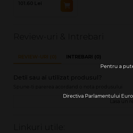
101.60 Lei
Review-uri & Intrebari
REVIEW-URI (0)
INTREBARI (0)
Pentru a putea
Detii sau ai utilizat produsul?
Spune-ti parerea acordand o nota produsului
Directiva Parlamentului Europe
Lasa un r
Linkuri utile: