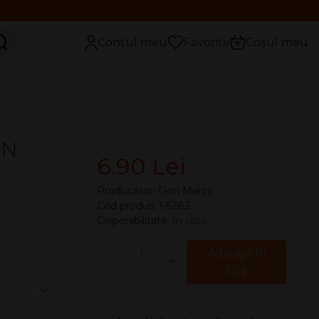
aută
Contul meu
Favorite
Coșul meu
ON
6.90 Lei
Producător:
Don Marco
Cod produs: 1-5283
Disponibilitate:
În stoc
Cantitate
Adaugă în
Coş