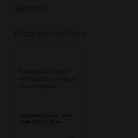
SET folii aluminiu Al Fakher - D
Specificații
Nu există specificații pentru acest produs.
Produse similare
Narghilea Champ - Mini
Cage (29 cm, doua
furtunuri) Blue