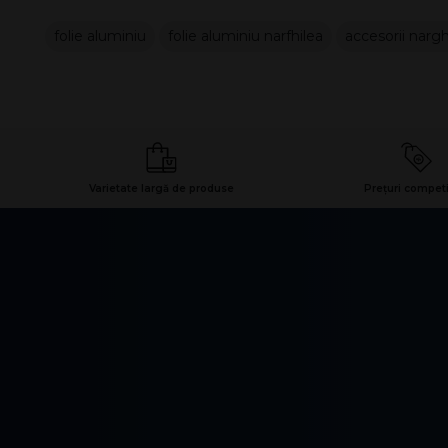
folie aluminiu
folie aluminiu narfhilea
accesorii nargh
Varietate largă de produse
Prețuri competi