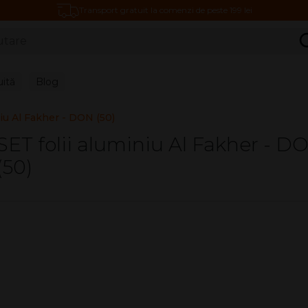
Transport gratuit la comenzi de peste 199 lei
C
uită
Blog
niu Al Fakher - DON (50)
SET folii aluminiu Al Fakher - D
(50)