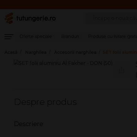
Căutare produse
Oferte speciale
Branduri
Produse cu livrare grat
Acasă
Narghilea
Accesorii narghilea
SET folii alumi
Despre produs
Descriere