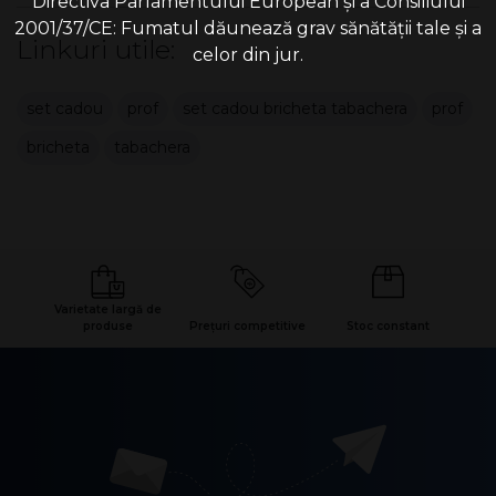
Directiva Parlamentului European și a Consiliului
2001/37/CE: Fumatul dăunează grav sănătății tale și a
Linkuri utile:
celor din jur.
set cadou
prof
set cadou bricheta tabachera
prof
bricheta
tabachera
Varietate largă de
produse
Prețuri competitive
Stoc constant