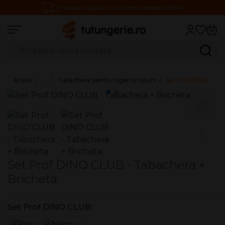
Transport gratuit la comenzi de peste 199 lei
Căutare produse
Caută
Acasă
…
Tabachere pentru tigari si tutun
Set Prof DINO CLUB
Set Prof DINO CLUB - Tabachera +
Bricheta
Set Prof DINO CLUB: