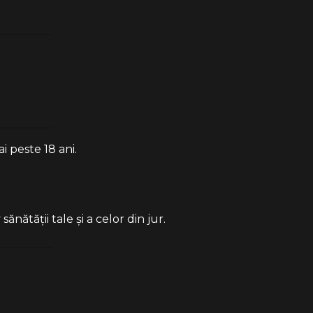
i peste 18 ani.
ătății tale și a celor din jur.