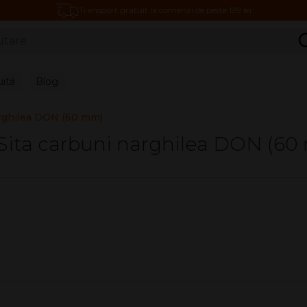
Transport gratuit la comenzi de peste 199 lei
C
uită
Blog
arghilea DON (60 mm)
Sita carbuni narghilea DON (6