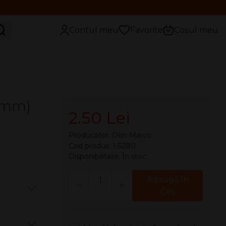
aută
Contul meu
Favorite
Coșul meu
0 mm)
2.50 Lei
Producător:
Don Marco
Cod produs: 1-5280
Disponibilitate:
În stoc
Cantitate
Adaugă în
Coş