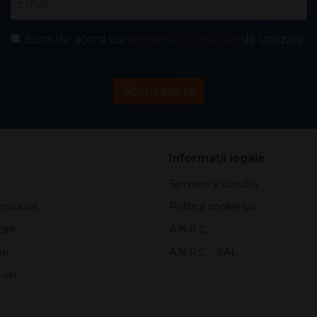
Sunt de acord cu
termenii și condițiile
de utilizare.
Abonează-te
Informații legale
Termeni și condiții
produse
Politica cookie-uri
rare
A.N.P.C.
ți
A.N.P.C. - SAL
-uri