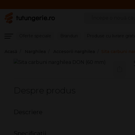
Căutare produse
Oferte speciale
Branduri
Produse cu livrare grat
Acasă
Narghilea
Accesorii narghilea
Sita carbuni n
Despre produs
Descriere
Sita carbuni narghilea DON (60 mm)
Specificații