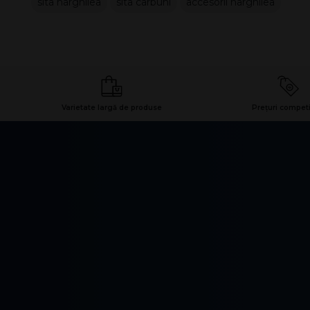
sita narghilea
sita carbuni
accesorii narghilea
Varietate largă de produse
Prețuri competi