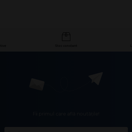
tive
Stoc constant
L
Fii primul care află noutățile!
Email
*