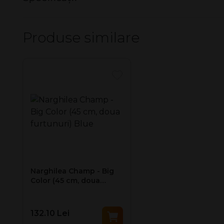
Diametru: 60 mm
Nu există specificații pentru acest produs.
Produse similare
Narghilea Champ - Big
Color (45 cm, doua
furtunuri) Blue
132.10 Lei