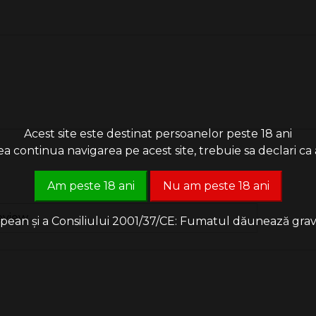
Acest site este destinat persoanelor peste 18 ani
 continua navigarea pe acest site, trebuie sa declari ca a
Am peste 18 ani
Nu am peste 18 ani
eview
an și a Consiliului 2001/37/CE: Fumatul dăunează grav săn