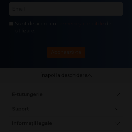
Email
*
Sunt de acord cu
termenii și condițiile
de
utilizare.
Abonează-te
Înapoi la deschidere
E-tutungerie
Suport
Informații legale