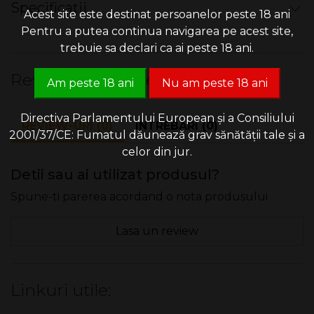
Specificații
Acest site este destinat persoanelor peste 18 ani
Tabacheră clasică destinată păstrării a până la 20 ţigarete
Pentru a putea continua navigarea pe acest site,
de dimensiuni normale (king size).
trebuie sa declari ca ai peste 18 ani.
Dimensiuni produs L x l x Î
9,6 x 9,3 x 1,7
Pentru 20 țigarete.
Review-uri & Intrebari
(cm)
Am peste 18 ani
Nu am peste 18 ani
Pentru tigari (normale) scurte.
Mod de ambalare
12 buc /
Directiva Parlamentului European și a Consiliului
display
REVIEW-URI (0)
INTREBARI (0)
2001/37/CE: Fumatul dăunează grav sănătății tale și a
celor din jur.
Detii sau ai utilizat produsul?
Spune-ti parerea acordand o nota produsului
Lasa un review
Linkuri utile: