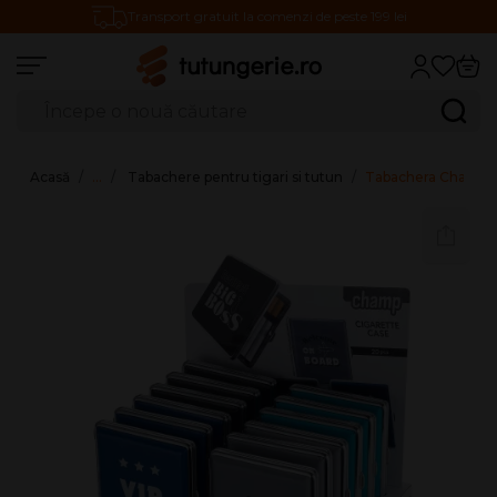
Transport gratuit la comenzi de peste 199 lei
Căutare produse
Caută
Acasă
…
Tabachere pentru tigari si tutun
Tabachera Champ -