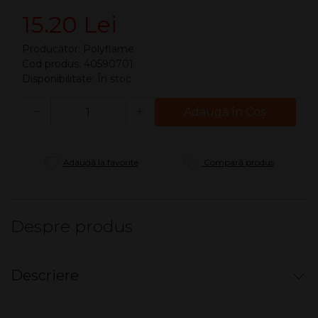
15.20 Lei
Producător:
Polyflame
Cod produs: 40590701
Disponibilitate:
În stoc
Cantitate
Adaugă în Coş
Adaugă la favorite
Compară produs
Despre produs
Descriere
Tabachera Champ - clasica BOSS