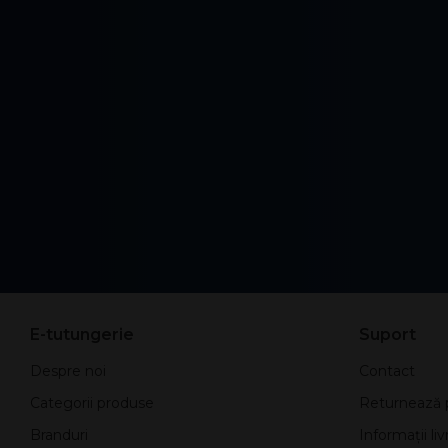
E-tutungerie
Suport
Despre noi
Contact
Categorii produse
Returnează 
Branduri
Informații liv