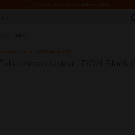
Transport gratuit la comenzi de peste 199 lei
C
uită
Blog
bachera clasica - DON Black (20)
Tabachera clasica - DON Black (