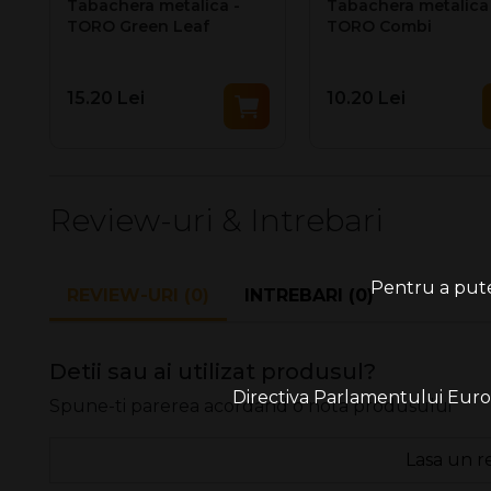
Tabachera metalica -
Tabachera metalica 
TORO Green Leaf
TORO Combi
15.20 Lei
10.20 Lei
Review-uri & Intrebari
Pentru a putea
REVIEW-URI (0)
INTREBARI (0)
Detii sau ai utilizat produsul?
Directiva Parlamentului Europe
Spune-ti parerea acordand o nota produsului
Lasa un r