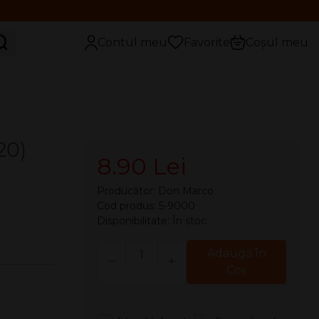
aută
Contul meu
Favorite
Coșul meu
20)
8.90 Lei
Producător:
Don Marco
Cod produs: 5-9000
Disponibilitate:
În stoc
Cantitate
Adaugă în
Coş