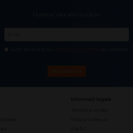
Fii primul care află noutățile!
Email
*
Sunt de acord cu
termenii și condițiile
de utilizare.
Abonează-te
Informații legale
Termeni și condiții
produse
Politica cookie-uri
rare
A.N.P.C.