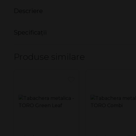
Descriere
Tabachera clasica - DON Black (20)
Specificații
Tabachera cu o capacitate de 20 de țigări cu lungimea de 
Carcasa solidă din metal este acoperită cu piele ecologi
Nu există specificații pentru acest produs.
iubitorii de simplitate și rafinament.
Produse similare