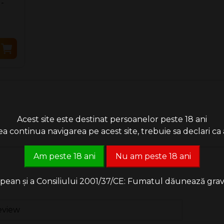
-
Acest site este destinat persoanelor peste 18 ani
 continua navigarea pe acest site, trebuie sa declari ca a
Am peste 18 ani
Nu am peste 18 ani
an și a Consiliului 2001/37/CE: Fumatul dăunează grav săn
eview