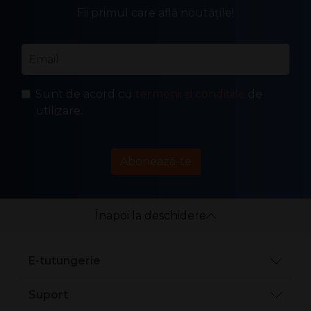
Fii primul care află noutățile!
Email
*
Sunt de acord cu
termenii și condițiile
de
utilizare.
Abonează-te
Înapoi la deschidere
E-tutungerie
Suport