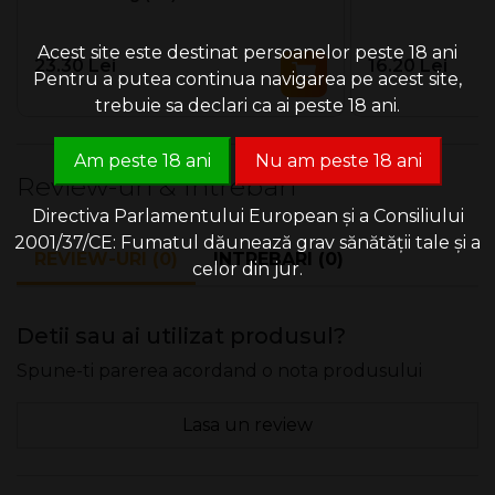
Acest site este destinat persoanelor peste 18 ani
23.30 Lei
16.20 Lei
Pentru a putea continua navigarea pe acest site,
trebuie sa declari ca ai peste 18 ani.
Am peste 18 ani
Nu am peste 18 ani
Review-uri & Intrebari
Directiva Parlamentului European și a Consiliului
2001/37/CE: Fumatul dăunează grav sănătății tale și a
REVIEW-URI (0)
INTREBARI (0)
celor din jur.
Detii sau ai utilizat produsul?
Spune-ti parerea acordand o nota produsului
Lasa un review