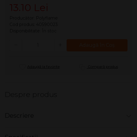
13.10 Lei
Producător:
Polyflame
Cod produs: 40590023
Disponibilitate:
În stoc
Cantitate
Adaugă în Coş
Adaugă la favorite
Compară produs
Despre produs
Descriere
Tabachera Champ - clasica metalica