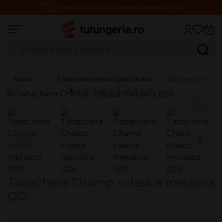
Transport gratuit la comenzi de peste 199 lei
Căutare produse
Caută
Acasă
…
Tabachere pentru tigari si tutun
Tabachera Champ - 
Tabachera Champ - clasica metalica
(20)