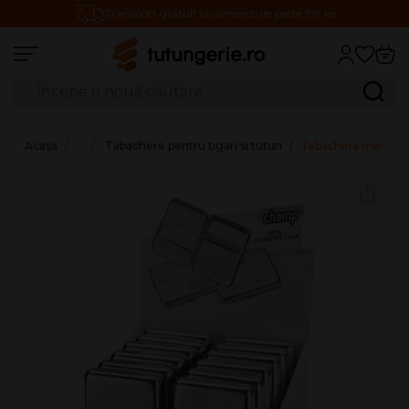
Transport gratuit la comenzi de peste 199 lei
Căutare produse
Caută
Acasă
…
Tabachere pentru tigari si tutun
Tabachera metalica 