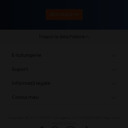
Abonează-te
Înapoi la deschidere
E-tutungerie
Suport
Informații legale
Contul meu
Copyright © 2001-2026 E-tutungerie, CUI: RO15879480, Reg. Com.
J52/203/2003