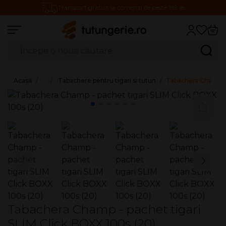
Transport gratuit la comenzi de peste 199 lei
Căutare produse
Caută
Acasă
…
Tabachere pentru tigari si tutun
Tabachera Champ - 
Tabachera Champ - pachet tigari
SLIM Click BOXX 100s (20)