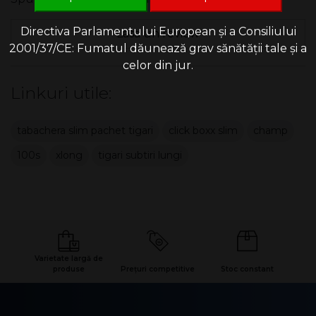
Directiva Parlamentului European și a Consiliului
Lasa un review
2001/37/CE: Fumatul dăunează grav sănătății tale și a
celor din jur.
Linkuri utile:
tabachera slim pachet tigari
click boxx slim
champ
100s
xlong
tigari subtiri lungi
Varietate largă de
produse
Prețuri competitive
Stoc constant