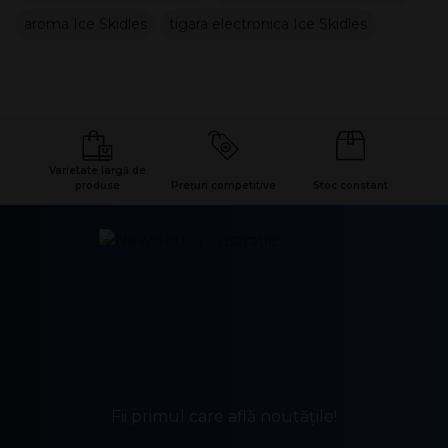
Inaltime: 125 mm
aroma Ice Skidles
tigara electronica Ice Skidles
Greutate (fără ambalaj): 35g
Varietate largă de
produse
Prețuri competitive
Stoc constant
Fii primul care află noutățile!