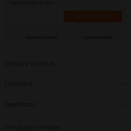
Disponibilitate:
În stoc
Cantitate
Adaugă în Coş
Adaugă la favorite
Compară produs
Despre produs
Descriere
Tigarete - Bentley Gold
Specificații
Filtru: TPF
Nu există specificații pentru acest produs.
Tutun: Virginia, Burley & Oriental
Produse similare
Gudron: 4 mg