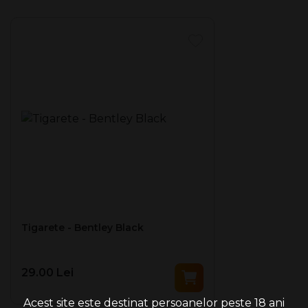
Nicotină: 0,4 mg
Format: King Size
Fumatul ucide. Fumul de tutun contine peste 70 de
substante care cauzeaza cancer.
Tigarete - Bentley Black
29.00 Lei
Acest site este destinat persoanelor peste 18 ani