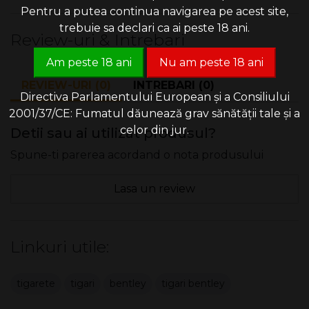
Pentru a putea continua navigarea pe acest site,
trebuie sa declari ca ai peste 18 ani.
Review-uri & Intrebari
Am peste 18 ani
Nu am peste 18 ani
REVIEW-URI (0)
INTREBARI (0)
Directiva Parlamentului European și a Consiliului
2001/37/CE: Fumatul dăunează grav sănătății tale și a
celor din jur.
Detii sau ai utilizat produsul?
Spune-ti parerea acordand o nota produsului
Lasa un review
Linkuri utile:
tigarete
tigari
bentley
tigari bentley