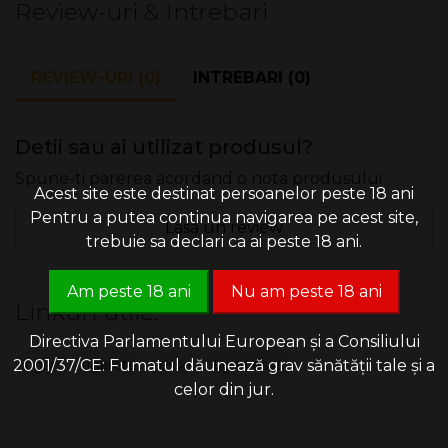
Review-uri & Intrebari
Format: Superslims
Fumatul ucide. Fumul de tutun contine peste 70 de
REVIEW-URI (0)
INTREBARI (0)
substante care cauzeaza cancer.
Detii sau ai utilizat produsul?
Spune-ti parerea acordand o nota produsului
Acest site este destinat persoanelor peste 18 ani
Pentru a putea continua navigarea pe acest site,
Lasa un review
trebuie sa declari ca ai peste 18 ani.
Am peste 18 ani
Nu am peste 18 ani
Linkuri utile:
Directiva Parlamentului European și a Consiliului
2001/37/CE: Fumatul dăunează grav sănătății tale și a
tigari
tigarete
esse
tigari esse
celor din jur.