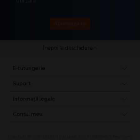
utilizare.
Abonează-te
Înapoi la deschidere
E-tutungerie
Suport
Informații legale
Contul meu
Copyright © 2001-2026 E-tutungerie, CUI: RO15879480, Reg. Com.