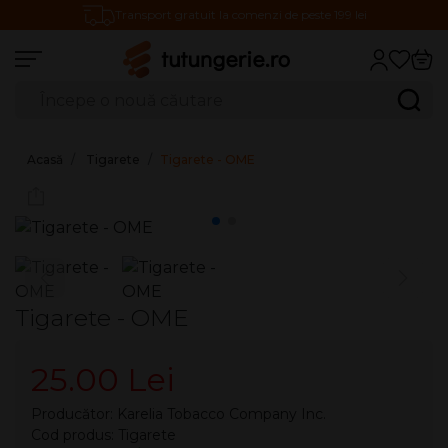
Transport gratuit la comenzi de peste 199 lei
Căutare produse
Caută
Acasă
Tigarete
Tigarete - OME
Tigarete - OME
25.00 Lei
Producător:
Karelia Tobacco Company Inc.
Cod produs: Tigarete