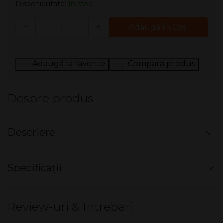
Disponibilitate:
În stoc
Cantitate
Adaugă în Coş
Adaugă la favorite
Compară produs
Despre produs
Descriere
Tigarete - OME
Specificații
Filtru: Regular
Nu există specificații pentru acest produs.
Tutun: American Blend
Review-uri & Intrebari
Gudron: 6 mg
Nicotină: 0,6 mg