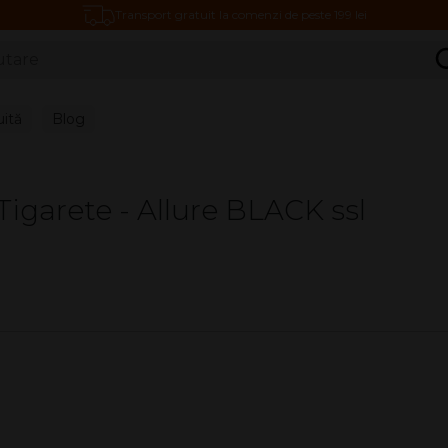
Transport gratuit la comenzi de peste 199 lei
C
uită
Blog
Tigarete - Allure BLACK ssl