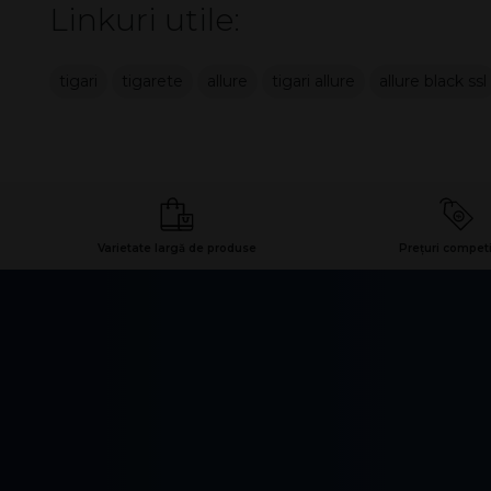
Linkuri utile:
tigari
tigarete
allure
tigari allure
allure black ssl
Varietate largă de produse
Prețuri competi