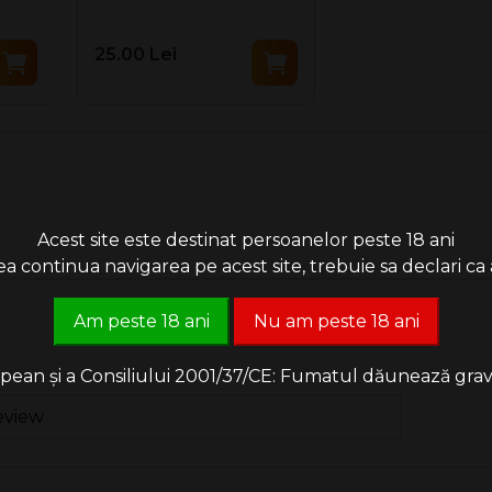
25.00 Lei
ubstante care cauzeaza cancer.
Acest site este destinat persoanelor peste 18 ani
 continua navigarea pe acest site, trebuie sa declari ca a
Am peste 18 ani
Nu am peste 18 ani
an și a Consiliului 2001/37/CE: Fumatul dăunează grav săn
eview