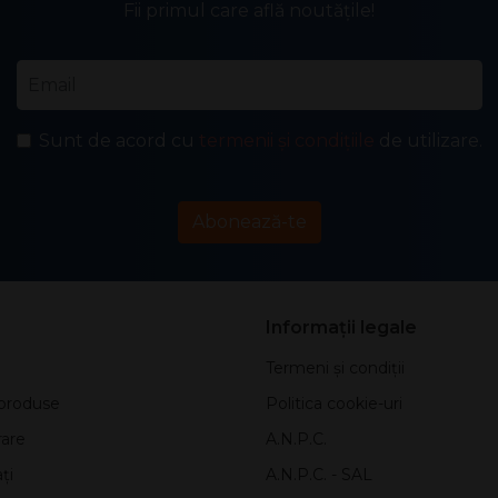
Fii primul care află noutățile!
Email
*
Sunt de acord cu
termenii și condițiile
de utilizare.
Abonează-te
Informații legale
Termeni și condiții
produse
Politica cookie-uri
rare
A.N.P.C.
ți
A.N.P.C. - SAL