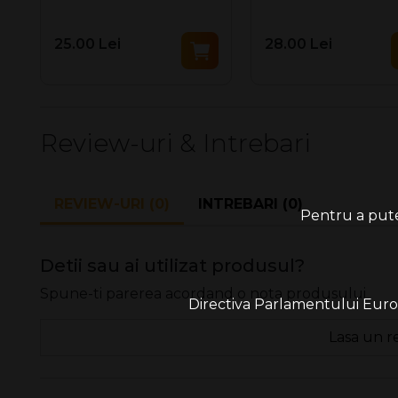
Format:
Super Slim 100 mm
25.00 Lei
28.00 Lei
Fumatul ucide. Fumul de tutun contine peste 70 de s
Review-uri & Intrebari
REVIEW-URI (0)
INTREBARI (0)
Pentru a putea
Detii sau ai utilizat produsul?
Spune-ti parerea acordand o nota produsului
Directiva Parlamentului Europe
Lasa un r