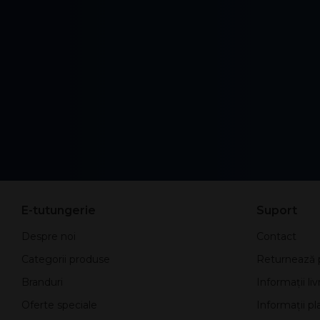
E-tutungerie
Suport
Despre noi
Contact
Categorii produse
Returnează 
Branduri
Informații liv
Oferte speciale
Informații pla