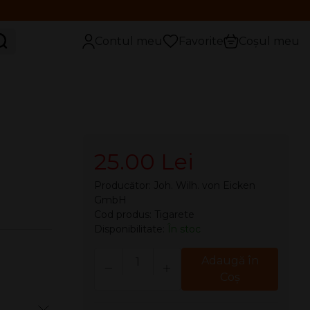
aută
Contul meu
Favorite
Coșul meu
25.00 Lei
Producător:
Joh. Wilh. von Eicken
GmbH
Cod produs: Tigarete
Disponibilitate:
În stoc
Cantitate
Adaugă în
Coş