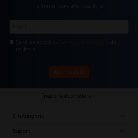
Fii primul care află noutățile!
Email
*
Sunt de acord cu
termenii și condițiile
de
utilizare.
Abonează-te
Înapoi la deschidere
E-tutungerie
Suport