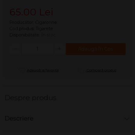
65.00 Lei
Producător:
Cigaronne
Cod produs: Tigarete
Disponibilitate:
În stoc
Cantitate
Adaugă în Coş
Adaugă la favorite
Compară produs
Despre produs
Descriere
Cigaronne, Imperial Collection