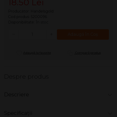
18.50 Lei
Producător:
Handelsgold
Cod produs: 5200096
Disponibilitate:
În stoc
Cantitate
Adaugă în Coş
Adaugă la favorite
Compară produs
Despre produs
Descriere
Tigari de foi Handelsgold Wood Tip
Specificații
RED (5)