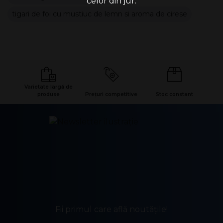
celor din jur.
trabuc, avand o lungime de 125 mm si un inel de 28 (12
tigari de foi cu mustiuc de lemn si aroma de cirese
mm diametru). Impachetare de 5 tigari per pachet,
ambalate individual. Handelsgold Wood Tip Red sunt tigari
cu aroma de cirese, fara filtru.
Tara de origine: Germania
Varietate largă de
produse
Prețuri competitive
Stoc constant
Fii primul care află noutățile!