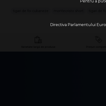
Pentru a putea
tigari de foi cubaneze
montecristo short
tigari de 
Directiva Parlamentului Europe
Varietate largă de produse
Prețuri competi