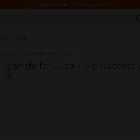
Transport gratuit la comenzi de peste 199 lei
C
uită
Blog
foi Cuba - Montecristo Short (10)
Tigari de foi Cuba - Montecristo
(10)