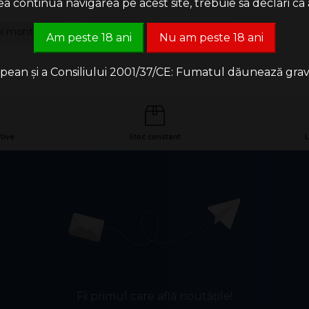
 continua navigarea pe acest site, trebuie sa declari ca a
foi montecristo
montecristo
tigari de foi cuba
Am peste 18 ani
Nu am peste 18 ani
an și a Consiliului 2001/37/CE: Fumatul dăunează grav săn
tive
Stoc constant
L
Fii primul care află noutățile!