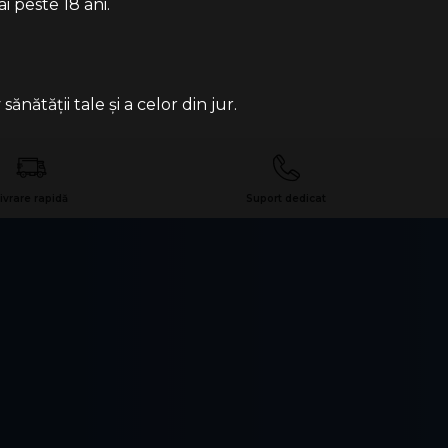
i peste 18 ani.
ătății tale și a celor din jur.
ivrare rapidă
Suport dedicat