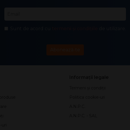
Email
*
Sunt de acord cu
termenii și condițiile
de utilizare.
Abonează-te
Informații legale
Termeni și condiții
produse
Politica cookie-uri
rare
A.N.P.C.
ți
A.N.P.C. - SAL
-uri