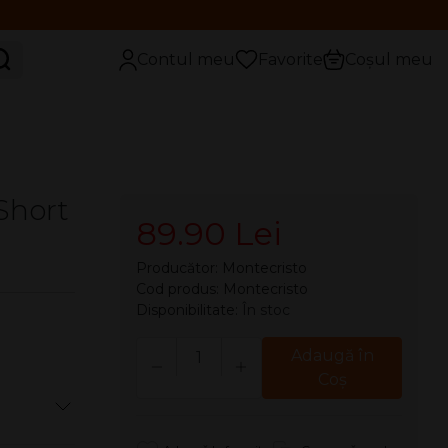
aută
Contul meu
Favorite
Coșul meu
 Short
89.90 Lei
Producător:
Montecristo
Cod produs: Montecristo
Disponibilitate:
În stoc
Cantitate
Adaugă în
Coş