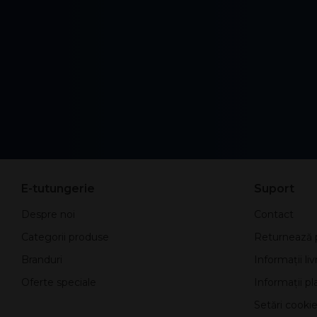
E-tutungerie
Suport
Despre noi
Contact
Categorii produse
Returnează 
Branduri
Informații liv
Oferte speciale
Informații pla
Setări cookie