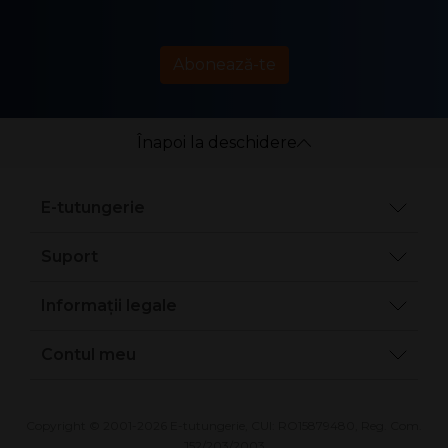
Abonează-te
Înapoi la deschidere
E-tutungerie
Suport
Informații legale
Contul meu
Copyright © 2001-2026 E-tutungerie, CUI: RO15879480, Reg. Com.
J52/203/2003