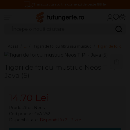
Transport gratuit la comenzi de peste 199 lei
Căutare produse
Caută
Acasă
…
Tigari de foi cu filtru sau mustiuc
Tigari de foi cu mu
Tigari de foi cu mustiuc Neos TIPI -
Java (5)
14.70 Lei
Producător:
Neos
Cod produs: 4VA-252
Disponibilitate:
Disponibil în 2 - 3 zile