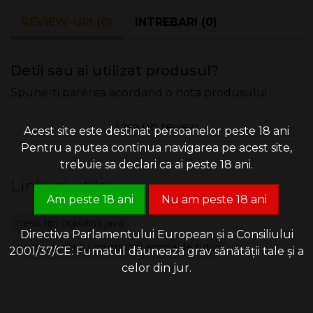
REVIEW-URI (0)
INTREBARI (0)
Detii sau ai utilizat produsul?
Spune-ti parerea acordand o nota produsului
Lasa un review
Acest site este destinat persoanelor peste 18 ani
Pentru a putea continua navigarea pe acest site,
trebuie sa declari ca ai peste 18 ani.
Linkuri utile:
Am peste 18 ani
Nu am peste 18 ani
neos tipi cigarillos java
Directiva Parlamentului European și a Consiliului
tigare de foi cu mustiuc si aroma de tutun
2001/37/CE: Fumatul dăunează grav sănătății tale și a
celor din jur.