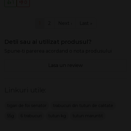
👍 1
👎 0
1
2
Next ›
Last »
Detii sau ai utilizat produsul?
Spune-ti parerea acordand o nota produsului
Lasa un review
Linkuri utile:
tigari de foi senator
trabucuri din tutun de calitate
55g
6 trabucuri
tutun kg
tutun maruntit