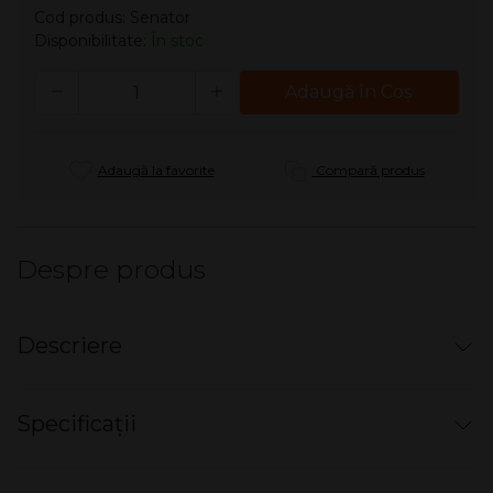
Cod produs: Senator
Disponibilitate:
În stoc
Cantitate
Adaugă în Coş
Adaugă la favorite
Compară produs
Despre produs
Descriere
Tigari de foi Senator (55g)
Specificații
Cutie cu 6 țigări de foi,
ambalate individual.