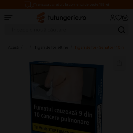
Transport gratuit la comenzi de peste 199 lei
Căutare produse
Caută
Acasă
…
Tigari de foi ieftine
Tigari de foi - Senator 140 mm 5