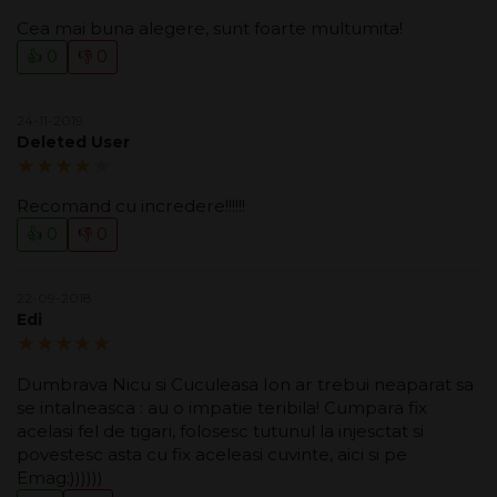
Cea mai buna alegere, sunt foarte multumita!
👍 0
👎 0
24-11-2019
Deleted User
4.00/5
Recomand cu incredere!!!!!!
👍 0
👎 0
22-09-2018
Edi
5.00/5
Dumbrava Nicu si Cuculeasa Ion ar trebui neaparat sa
se intalneasca : au o impatie teribila! Cumpara fix
acelasi fel de tigari, folosesc tutunul la injesctat si
povestesc asta cu fix aceleasi cuvinte, aici si pe
Emag;))))))