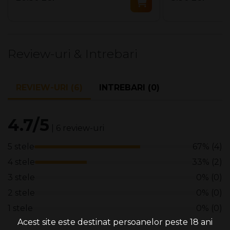
Review-uri & Intrebari
REVIEW-URI (6)
INTREBARI (0)
4.7/5
| 6 review-uri
5 stele
67% (4)
4 stele
33% (2)
3 stele
0% (0)
2 stele
0% (0)
1 stele
0% (0)
Acest site este destinat persoanelor peste 18 ani