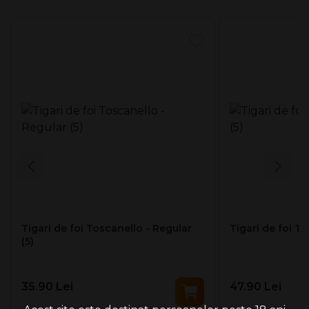
Spre deosebire de mulți producători mari de trabucuri
europene, Toscano nu importă toate frunzele de tutun.
Majoritatea tutunului pe care îl veți găsi într-un Toscano
Antico este cultivat pe plantații italiene, oferindu-le propria
sa aromă unică care nu se regăsesc în niciun alt trabuc.
Fiind diferiți, italienii au experimentat cu tutunul italian Dark
Kentucky ca umplutură de trabuc învelit într-o frunză
americană din Kentucky. Marca propriu-zisă de care se
bucură Clint Eastwood.
Tara de productie: Italia
Tigari de foi Toscanello - Regular
Tigari de foi To
(5)
35.90 Lei
47.90 Lei