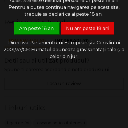
Acest site este destinat persoanelor peste 18 ani
Pentru a putea continua navigarea pe acest site,
trebuie sa declari ca ai peste 18 ani.
Review-uri & Intrebari
Am peste 18 ani
Nu am peste 18 ani
REVIEW-URI (0)
INTREBARI (0)
Directiva Parlamentului European și a Consiliului
2001/37/CE: Fumatul dăunează grav sănătății tale și a
celor din jur.
Detii sau ai utilizat produsul?
Spune-ti parerea acordand o nota produsului
Lasa un review
Linkuri utile:
tigari de foi
toscano antico italienesti