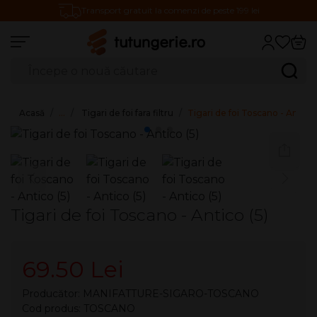
Transport gratuit la comenzi de peste 199 lei
Căutare produse
Caută
Acasă
…
Tigari de foi fara filtru
Tigari de foi Toscano - Antico 
Tigari de foi Toscano - Antico (5)
69.50 Lei
Producător:
MANIFATTURE-SIGARO-TOSCANO
Cod produs: TOSCANO