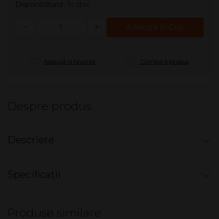
Disponibilitate:
În stoc
Cantitate
Adaugă în Coş
Adaugă la favorite
Compară produs
Despre produs
Descriere
Tigari de foi Toscano Antico 100% Tobacco
Specificații
Cutie cu 5 tigari de foi.
Nu există specificații pentru acest produs.
Umplutura: Dark Kentucky
Produse similare
Invelis: Kentucky