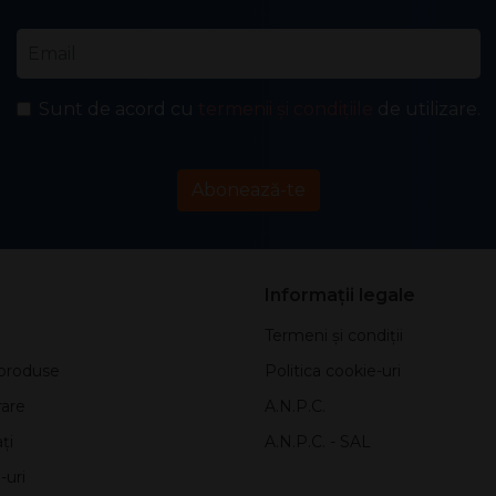
Email
*
Sunt de acord cu
termenii și condițiile
de utilizare.
Abonează-te
Informații legale
Termeni și condiții
produse
Politica cookie-uri
rare
A.N.P.C.
ți
A.N.P.C. - SAL
-uri