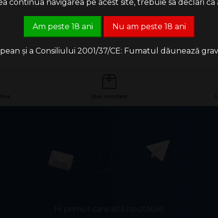
 continua navigarea pe acest site, trebuie sa declari ca a
Am peste 18 ani
Nu am peste 18 ani
an și a Consiliului 2001/37/CE: Fumatul dăunează grav săn
ublica Dominicană, Nicaragua
tive
Stoc constant
L
Fii primul care află noutățile!