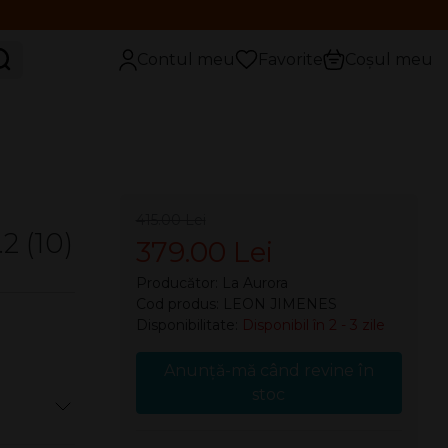
aută
Contul meu
Favorite
Coșul meu
415.00 Lei
 (10)
379.00 Lei
Producător:
La Aurora
Cod produs: LEON JIMENES
Disponibilitate:
Disponibil în 2 - 3 zile
Anunță-mă când revine în
stoc