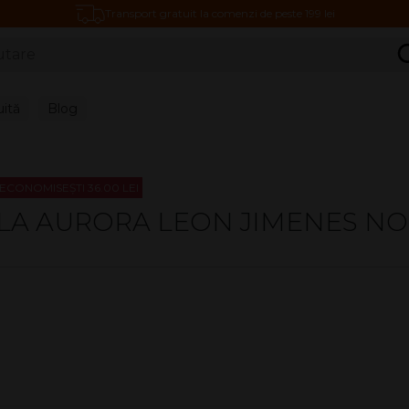
Transport gratuit la comenzi de peste 199 lei
C
uită
Blog
ECONOMISEȘTI 36.00 LEI
LA AURORA LEON JIMENES NO.2