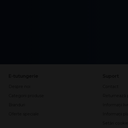
E-tutungerie
Suport
Despre noi
Contact
Categorii produse
Returnează 
Branduri
Informații liv
Oferte speciale
Informații pla
Setări cookie