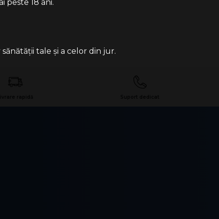
i peste 18 ani.
ătății tale și a celor din jur.
ivrare rapidă
Suport dedicat