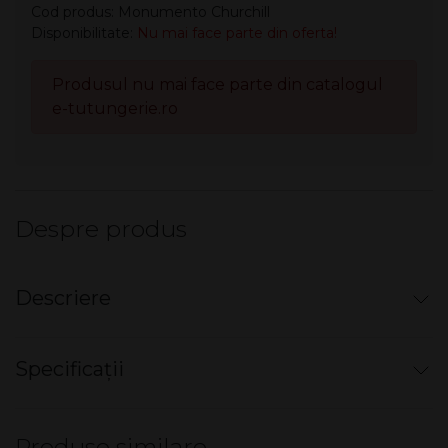
Cod produs: Monumento Churchill
Disponibilitate:
Nu mai face parte din oferta!
Produsul nu mai face parte din catalogul
e-tutungerie.ro
Despre produs
Descriere
Paradiso Monumento Churchill (22)
Specificații
Tigarile Paradiso au fost create de Ashton si sunt produse
in Nicaragua in fabricile celebrului master blender, Don
Nu există specificații pentru acest produs.
Pepin Garcia.
Produse similare