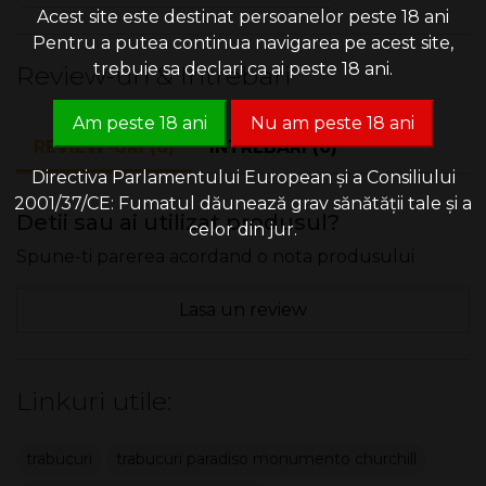
Acest site este destinat persoanelor peste 18 ani
Pentru a putea continua navigarea pe acest site,
trebuie sa declari ca ai peste 18 ani.
Review-uri & Intrebari
Am peste 18 ani
Nu am peste 18 ani
REVIEW-URI (0)
INTREBARI (0)
Directiva Parlamentului European și a Consiliului
2001/37/CE: Fumatul dăunează grav sănătății tale și a
Detii sau ai utilizat produsul?
celor din jur.
Spune-ti parerea acordand o nota produsului
Lasa un review
Linkuri utile:
trabucuri
trabucuri paradiso monumento churchill