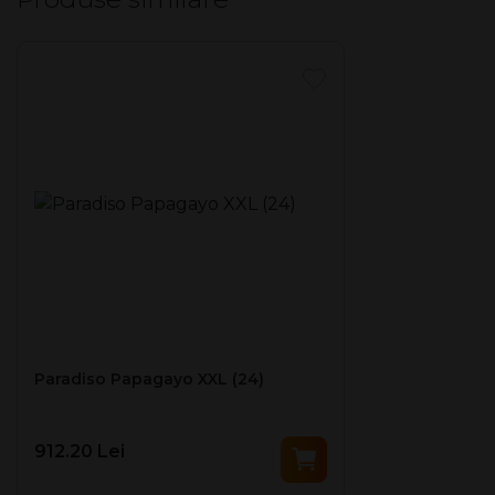
Avand bazele in Florida inca din 2001, compania sa mai
are alte doua baze de operare, una in SUA in Little Cuba,
Florida si una in Esteli, Nicaragua.
Tigarile sunt produse in fabrica din Esteli si sunt facute
an.
100% din tutun Nicaragu
Invelis: Ecuador
Legatura: Nicaragua
Umplutura: Nicaragua
Circumferință: 49 mm
Lungime: 18 cm
Tara de origine: Nicaragua
Ambalaj: Cutie de lemn cu 22 trabucuri fabricate manual,
ambalate individual in folie.
Paradiso Papagayo XXL (24)
912.20 Lei