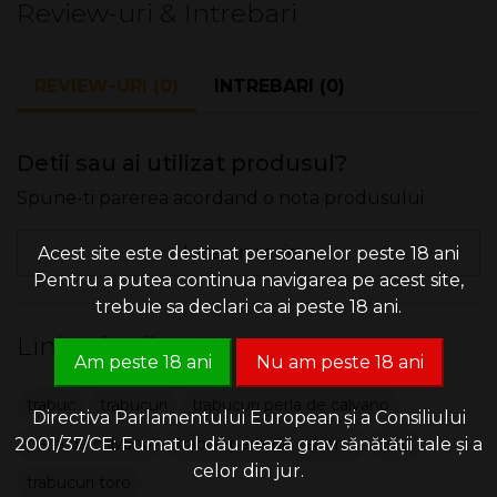
Review-uri & Intrebari
tradițională cu un profil aromat plăcut și consistent.
Caracteristici principale:
REVIEW-URI (0)
INTREBARI (0)
Format: Toro (~6″ × Ring 50)
Înveliș: tutun premium de calitate superioară
Umplutură: amestec select de tutunuri fine
Detii sau ai utilizat produsul?
Intensitate: medie
Spune-ti parerea acordand o nota produsului
Ambalaj: pachet cu 5 trabucuri
Lasa un review
Acest site este destinat persoanelor peste 18 ani
Pentru a putea continua navigarea pe acest site,
trebuie sa declari ca ai peste 18 ani.
Linkuri utile:
Am peste 18 ani
Nu am peste 18 ani
trabuc
trabucuri
trabucuri perla de calvano
Directiva Parlamentului European și a Consiliului
2001/37/CE: Fumatul dăunează grav sănătății tale și a
perla de calvano
trabuc perla de calvano
toro
celor din jur.
trabucuri toro