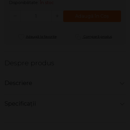
Disponibilitate:
În stoc
Cantitate
Adaugă în Coş
Adaugă la favorite
Compară produs
Despre produs
Descriere
Perla de Calvano - Toro (5)
Specificații
Un trabuc cu personalitate și echilibru.
Perla de Calvano
Toro
oferă note fine de lemn, nuci și condimente ușoare,
Nu există specificații pentru acest produs.
cu un fum neted și cremos. Ideal pentru momente de
relaxare, acest trabuc premium combină calitatea