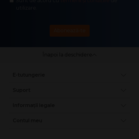
Sunt de acord cu
termenii și condițiile
de
utilizare.
Abonează-te
Înapoi la deschidere
E-tutungerie
Suport
Informații legale
Contul meu