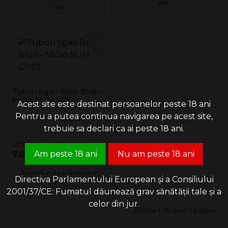
stoc
stoc
Tuburi tigari Rollo Blue -
Micro SLIM (200)
Acest site este destinat persoanelor peste 18 ani
Pentru a putea continua navigarea pe acest site,
5 opinii
trebuie sa declari ca ai peste 18 ani.
Lipsa in stoc la furnizor
Am peste 18 ani
Nu am peste 18 ani
7.00 Lei
Anunță-mă când revine în
Directiva Parlamentului European și a Consiliului
stoc
2001/37/CE: Fumatul dăunează grav sănătății tale și a
celor din jur.
Afişare 1 - 5 din 5 (1 pagini)