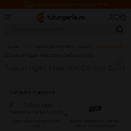
Transport gratuit la comenzi de peste 199 lei
Căutare produse
Caută
Acasă
…
Tuburi tigari Multifiltru - Carbon
Tuburi tigari Masco
Tuburi tigari Mascotte Carbon (200)
Cumpără împreună
+
Tuburi tigari Mascotte Carbon
Aparat injectat tutun - Senator
(200)
Popular Standard (8 mm)