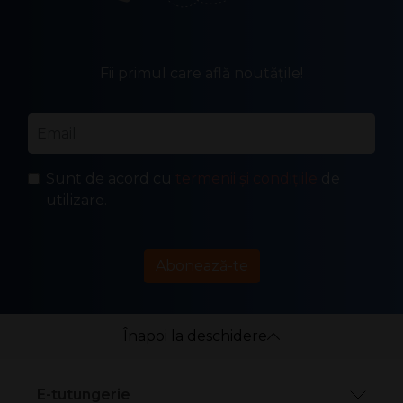
Fii primul care află noutățile!
Email
*
Sunt de acord cu
termenii și condițiile
de
utilizare.
Abonează-te
Înapoi la deschidere
E-tutungerie