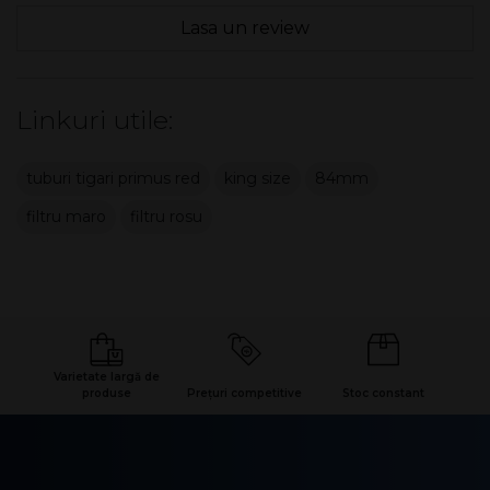
Lasa un review
Linkuri utile:
tuburi tigari primus red
king size
84mm
filtru maro
filtru rosu
Varietate largă de
produse
Prețuri competitive
Stoc constant