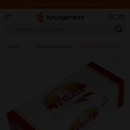
Transport gratuit la comenzi de peste 199 lei
Căutare produse
Caută
Acasă
…
Tuburi tigari standard
Tuburi tigari Primus RED (20