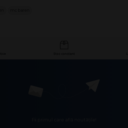
en
mc baren
tive
Stoc constant
L
Fii primul care află noutățile!