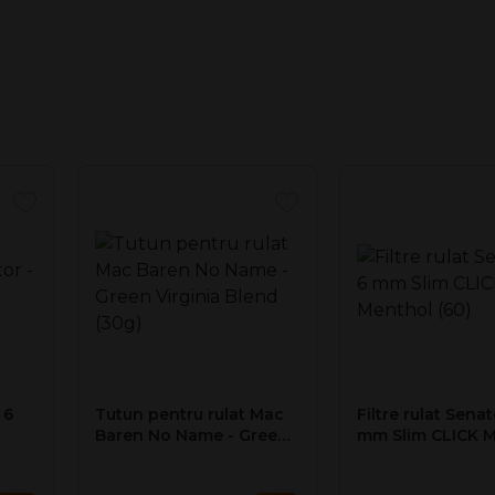
mer Original (30g)
 pentru rulat.
 6
Tutun pentru rulat Mac
Filtre rulat Senat
Baren No Name - Green
mm Slim CLICK 
Virginia Blend (30g)
(60)