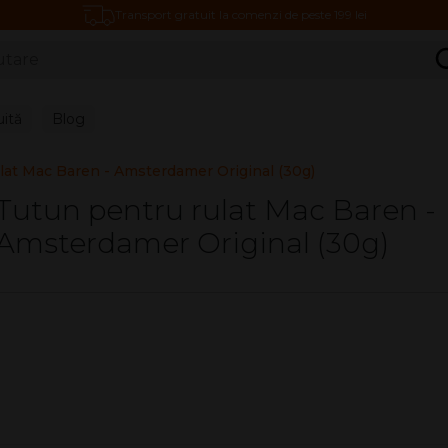
Transport gratuit la comenzi de peste 199 lei
C
uită
Blog
lat Mac Baren - Amsterdamer Original (30g)
Tutun pentru rulat Mac Baren -
Amsterdamer Original (30g)