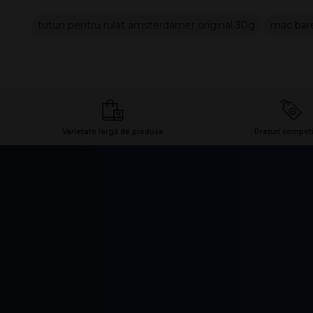
tutun pentru rulat amsterdamer original 30g
mac bar
Varietate largă de produse
Prețuri competi