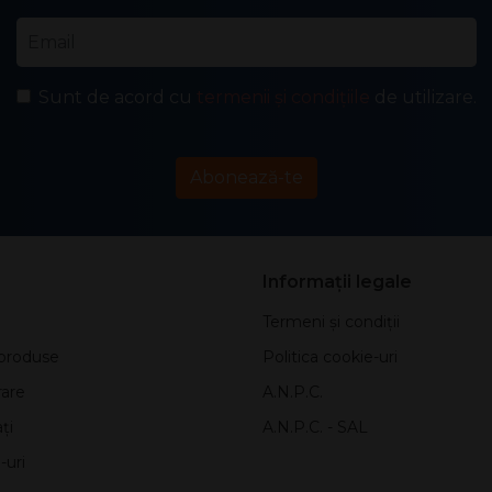
Email
*
Sunt de acord cu
termenii și condițiile
de utilizare.
Abonează-te
Informații legale
Termeni și condiții
produse
Politica cookie-uri
rare
A.N.P.C.
ți
A.N.P.C. - SAL
-uri