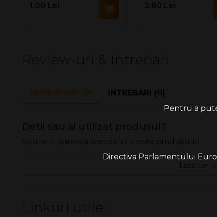
1.00 Lei
2.80 Lei
Review-uri & Intrebari
REVIEW-URI (0)
INTREBARI (0)
Pentru a putea
Detii sau ai utilizat produsul?
Spune-ti parerea acordand o nota produsului
Directiva Parlamentului Europe
Lasa un r
Linkuri utile: