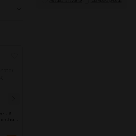
Adaugă la favorite
Compară produs
or - 6
Filtre rulat Senator - 6
Menthol
mm Slim CLICK
Berrymint (60)