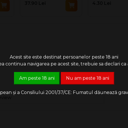
37.90 Lei
4.30 Lei
Acest site este destinat persoanelor peste 18 ani
 continua navigarea pe acest site, trebuie sa declari ca a
Am peste 18 ani
Nu am peste 18 ani
an și a Consiliului 2001/37/CE: Fumatul dăunează grav săn
eview