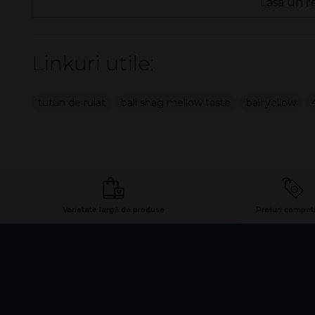
Lasa un r
Linkuri utile:
tutun de rulat
bali shag mellow taste
bali yellow
Varietate largă de produse
Prețuri competi