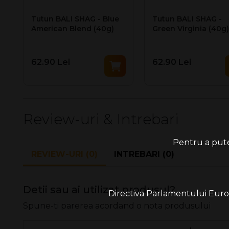
Tutun BALI SHAG - Blue
Tutun BALI SHAG -
American Blend (40g)
Green Virginia (40g)
62.90 Lei
62.90 Lei
Review-uri & Intrebari
Pentru a putea
REVIEW-URI (0)
INTREBARI (0)
Detii sau ai utilizat produsul?
Directiva Parlamentului Europe
Spune-ti parerea acordand o nota produsului