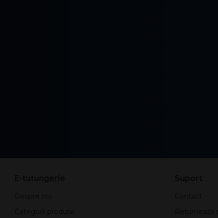
E-tutungerie
Suport
Despre noi
Contact
Categorii produse
Returnează 