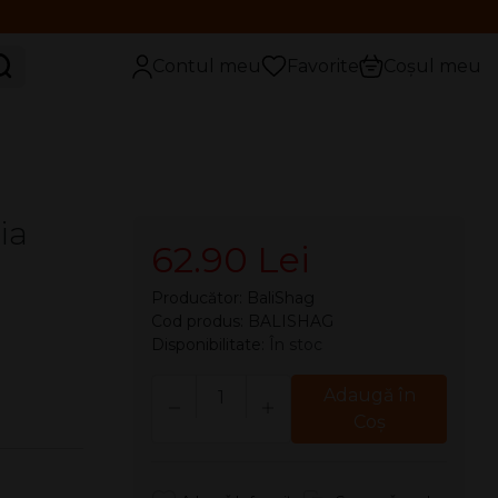
aută
Contul meu
Favorite
Coșul meu
ia
62.90 Lei
Producător:
BaliShag
Cod produs: BALISHAG
Disponibilitate:
În stoc
Cantitate
Adaugă în
Coş