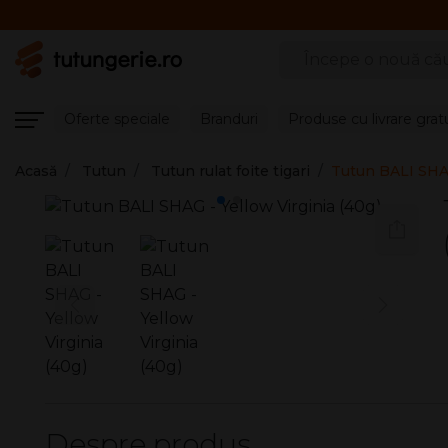
Căutare produse
Oferte speciale
Branduri
Produse cu livrare grat
Acasă
Tutun
Tutun rulat foite tigari
Tutun BALI SHAG
Despre produs