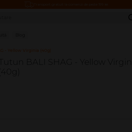
Transport gratuit la comenzi de peste 199 lei
C
uită
Blog
 - Yellow Virginia (40g)
Tutun BALI SHAG - Yellow Virgin
(40g)