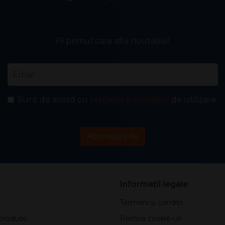
Fii primul care află noutățile!
Email
*
Sunt de acord cu
termenii și condițiile
de utilizare.
Abonează-te
Informații legale
Termeni și condiții
produse
Politica cookie-uri