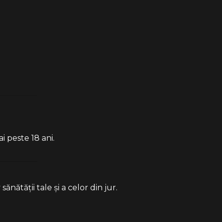
i peste 18 ani.
ătății tale și a celor din jur.