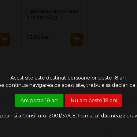
Tutun BALI SHAG - Red
Virginia (40g)
62.90 Lei
Acest site este destinat persoanelor peste 18 ani
 continua navigarea pe acest site, trebuie sa declari ca a
Am peste 18 ani
Nu am peste 18 ani
an și a Consiliului 2001/37/CE: Fumatul dăunează grav săn