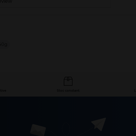
eview
40g
tive
Stoc constant
L