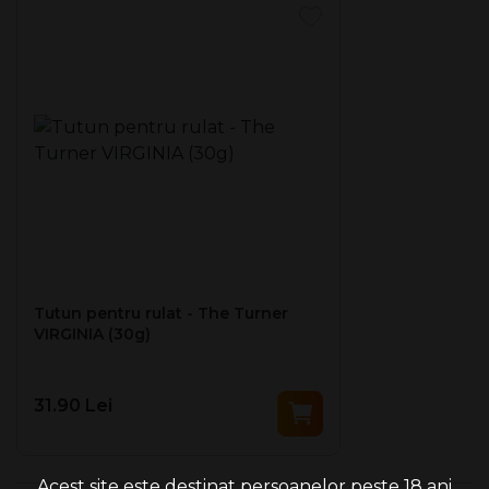
Istoria marcii Turner :
www.colonelturner.ro
Pachetul contine 30g tutun de rulat premium, atent
selectionat, oferind o experienta unica de fumat.
Tutun destinat pentru rulat tigari, produse de un producator
cu istorie in industria tutunului de rulat.
Producator: Stubbe Tobacco
Tara de provenienta: Belgia
Tutun pentru rulat - The Turner
VIRGINIA (30g)
31.90 Lei
Acest site este destinat persoanelor peste 18 ani