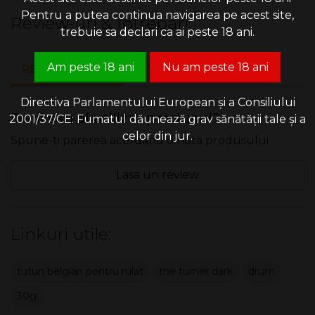
Pentru a putea continua navigarea pe acest site,
Review-uri & Intrebari
trebuie sa declari ca ai peste 18 ani.
Am peste 18 ani
Nu am peste 18 ani
REVIEW-URI (0)
INTREBARI (0)
Directiva Parlamentului European și a Consiliului
Detii sau ai utilizat produsul?
2001/37/CE: Fumatul dăunează grav sănătății tale și a
celor din jur.
Spune-ti parerea acordand o nota produsului
Lasa un review
Linkuri utile:
tutun belgian pentru rulat
the turner dark
drum
30g