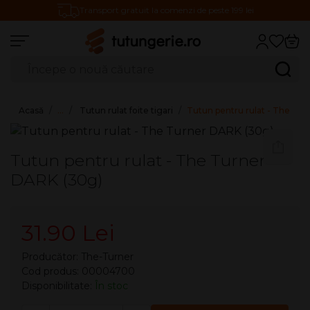
Transport gratuit la comenzi de peste 199 lei
Căutare produse
Caută
Acasă
…
Tutun rulat foite tigari
Tutun pentru rulat - The Tu
Tutun pentru rulat - The Turner
DARK (30g)
31.90 Lei
Producător:
The-Turner
Cod produs: 00004700
Disponibilitate:
În stoc