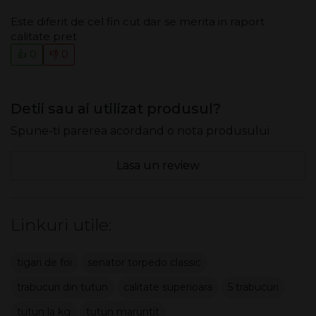
Este diferit de cel fin cut dar se merita in raport
calitate pret
👍 0
👎 0
Detii sau ai utilizat produsul?
Spune-ti parerea acordand o nota produsului
Lasa un review
Linkuri utile:
tigari de foi
senator torpedo classic
trabucuri din tutun
calitate superioara
5 trabucuri
tutun la kg
tutun maruntit