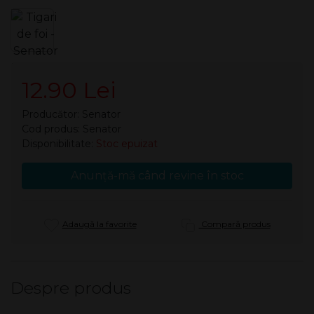
12.90 Lei
Producător:
Senator
Cod produs: Senator
Disponibilitate:
Stoc epuizat
Anunță-mă când revine în stoc
Adaugă la favorite
Compară produs
Despre produs