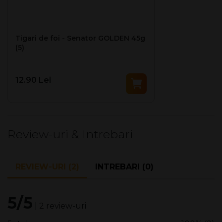
Intrastat cod
24021000
pete verzi. Acestea nu sunt pete de mucegai, așa cum se
presupune greșit, ci se datorează clorofilei, substanța care
dă plantelor culoarea acestora.
Dacă tutunul este uscat la
Tigari de foi - Senator GOLDEN 45g
o temperatură prea ridicată și o umiditate prea scăzută,
(5)
procesul de uscare este prea rapid și clorofila nu este
descompusă complet.
Dacă învelișul are crăpături fine,
clorofila se concentrează acolo și, de asemenea, nu mai
12.90 Lei
poate fi complet descompusă.
Aceste pete nu au o
influență negativă asupra gustului tutunului.
Review-uri & Intrebari
REVIEW-URI (2)
INTREBARI (0)
5/5
| 2 review-uri