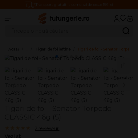
Transport gratuit la comenzi de peste 199 lei
Căutare produse
Caută
Acasă
…
Tigari de foi ieftine
Tigari de foi - Senator Torpedo 
Tigari de foi - Senator Torpedo
CLASSIC 46g (5)
5.00/5
2 review-uri
Vezi si: