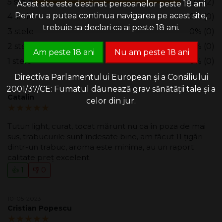
5 stele
100% (2)
Acest site este destinat persoanelor peste 18 ani
Pentru a putea continua navigarea pe acest site,
4 stele
0% (0)
trebuie sa declari ca ai peste 18 ani.
3 stele
0% (0)
2 stele
0% (0)
Am peste 18 ani
Nu am peste 18 ani
1 stele
0% (0)
Directiva Parlamentului European și a Consiliului
18-08-2023
2001/37/CE: Fumatul dăunează grav sănătății tale și a
Catalin
celor din jur.
5.00/5
Tutun light, curat, tocat mărunt nu ca în poza de mai
sus, trabucurile sunt îndesate bine, am făcut 11 țigări
dintr-un trabuc, aroma este minima, au un raport
calitate preț excelent.
👍 1
👎 0
10-05-2023
Cristian Popescu
5.00/5