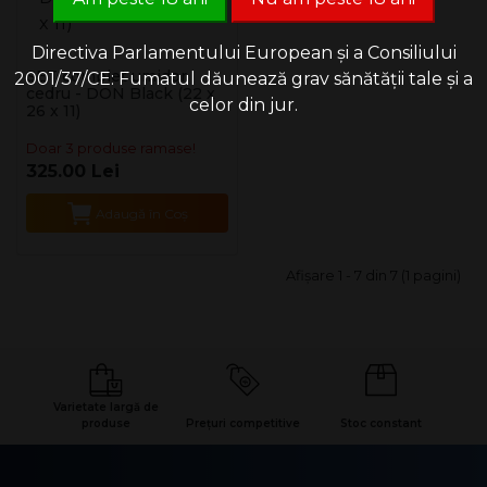
Directiva Parlamentului European și a Consiliului
SET complet umidor
2001/37/CE: Fumatul dăunează grav sănătății tale și a
cedru - DON Black (22 x
celor din jur.
26 x 11)
Doar 3 produse ramase!
325.00 Lei
Adaugă în Coş
Afişare 1 - 7 din 7 (1 pagini)
Varietate largă de
produse
Prețuri competitive
Stoc constant