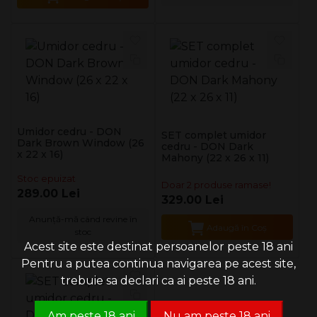
Umidor cedru - DON
SET complet umidor
Dark Brown Window (26
cedru - DON Dark
x 22 x 16)
Mahony (22 x 26 x 11)
Stoc epuizat
Doar 2 produse ramase!
289.00 Lei
329.00 Lei
Anunță-mă când revine în
Adaugă în Coş
stoc
Acest site este destinat persoanelor peste 18 ani
Pentru a putea continua navigarea pe acest site,
trebuie sa declari ca ai peste 18 ani.
Am peste 18 ani
Nu am peste 18 ani