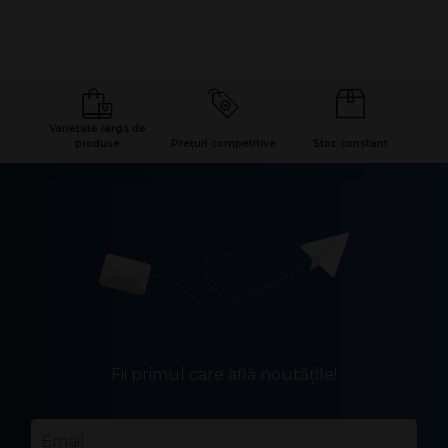
Diamentru: 16 mm
Inaltime: 110 mm
Greutate (fără ambalaj): 24g
Varietate largă de
produse
Prețuri competitive
Stoc constant
Fii primul care află noutățile!
Email
*