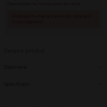
Disponibilitate:
Nu mai face parte din oferta!
Produsul nu mai face parte din catalogul
e-tutungerie.ro
Despre produs
Descriere
Mini narghilea electronică de unică
Specificații
folosință
AK by Senator -
700+
pufuri,
fără nicotină
Vanilla Ice Cream
Mod ambalare cutie
10 buc