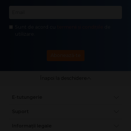
Email
*
Sunt de acord cu
termenii și condițiile
de
utilizare.
Abonează-te
Înapoi la deschidere
E-tutungerie
Suport
Informații legale