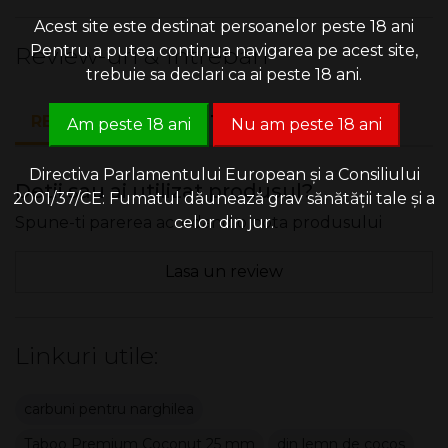
Acest site este destinat persoanelor peste 18 ani
Pentru a putea continua navigarea pe acest site,
Review-uri & Intrebari
trebuie sa declari ca ai peste 18 ani.
REVIEW-URI (0)
INTREBARI (0)
Am peste 18 ani
Nu am peste 18 ani
Directiva Parlamentului European și a Consiliului
Detii sau ai utilizat produsul?
2001/37/CE: Fumatul dăunează grav sănătății tale și a
celor din jur.
Spune-ti parerea acordand o nota produsului
Lasa un review
Linkuri utile:
carbuni pentru narghilea
Taboo Premium Coconut 25 mm
din lemn de cocos