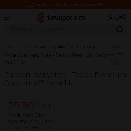
Transport gratuit la comenzi de peste 199 lei
Căutare produse
Caută
Acasă
…
Carbuni narghilea
Carbuni narghilea - Taboo Premi
Carbuni narghilea - Taboo Premium
Coconut (25 mm) 1 kg
35.90 Lei
Producător:
Orion
Cod produs: ACC0053
Disponibilitate:
În stoc