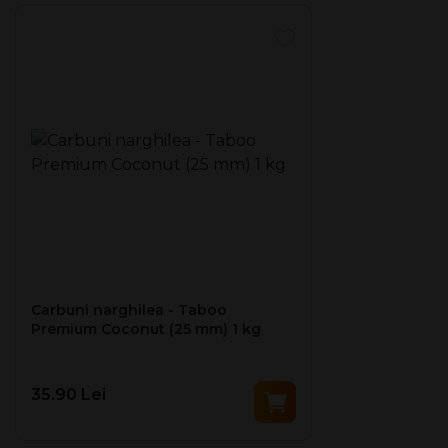
bucata, din arborii cocotieri. Odata ajunsa in fabrica,
aceasta minunata resursa naturala este transformata,
printr-un proces de prelucrare ce respecta cele mai inalte
standarde de sustenabilitate si calitate, in produsul pe
care il tineti acum in mana.
Inalta puritate a carbunilor din coaja de nuca de cocos
Taboo iti asigura o durata prelungita de ardere, fara a
modifica aroma tutunului pe care il folosesti.
25 mm x 25 mm x 25 mm
Pachet: 1 Kg carbuni
Carbuni narghilea - Taboo
Premium Coconut (25 mm) 1 kg
35.90 Lei