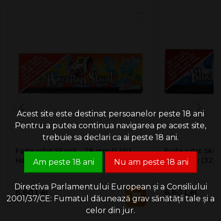
Dimensiuni: 78 x 45 mm (1 1/4)
Skunk - Skunkalicious
Arome dulci.
Un pachet conţine 32 de foite.
Fabricate in Spania.
Acest site este destinat persoanelor peste 18 ani
Pentru a putea continua navigarea pe acest site,
trebuie sa declari ca ai peste 18 ani.
Foite rulat Skunk - 78 mm (1 1/4)
Foite rulat Skun
Hawaiian (32)
Blueberry (32)
Am peste 18 ani
Nu am peste 18 ani
Directiva Parlamentului European și a Consiliului
6.60 Lei
6.60 Lei
2001/37/CE: Fumatul dăunează grav sănătății tale și a
celor din jur.