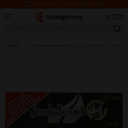
Transport gratuit la comenzi de peste 199 lei
Căutare produse
Caută
Acasă
…
Foite rulat cu arome
Foite rulat Skunk - 78 mm (1 1-4