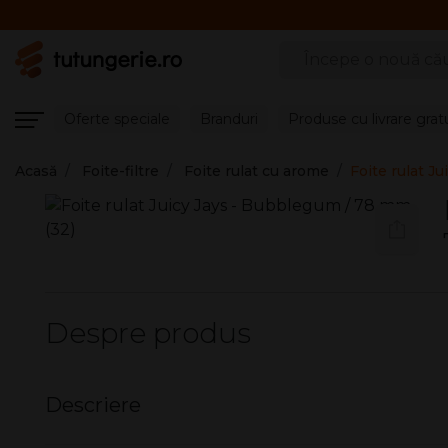
Căutare produse
Oferte speciale
Branduri
Produse cu livrare grat
Acasă
Foite-filtre
Foite rulat cu arome
Foite rulat J
Despre produs
Descriere