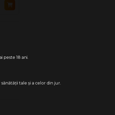
5.90 Lei
5.90 Lei
i peste 18 ani.
ătății tale și a celor din jur.