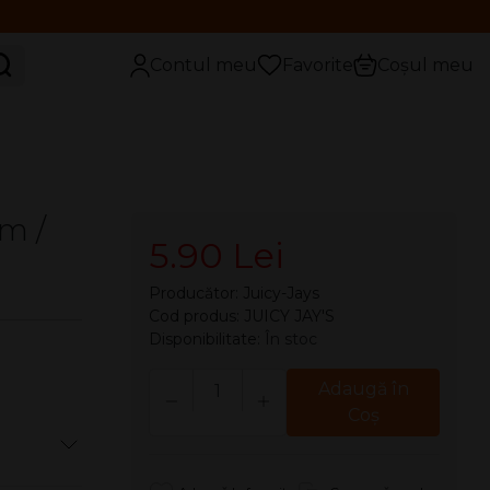
aută
Contul meu
Favorite
Coșul meu
um /
5.90 Lei
Producător:
Juicy-Jays
Cod produs: JUICY JAY'S
Disponibilitate:
În stoc
Cantitate
Adaugă în
Coş