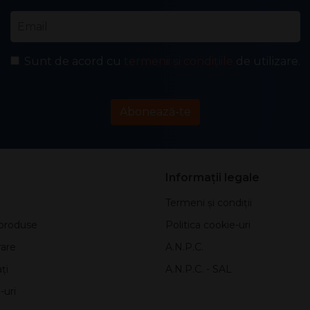
Email
*
Sunt de acord cu
termenii și condițiile
de utilizare.
Abonează-te
Informații legale
Termeni și condiții
produse
Politica cookie-uri
rare
A.N.P.C.
ți
A.N.P.C. - SAL
-uri