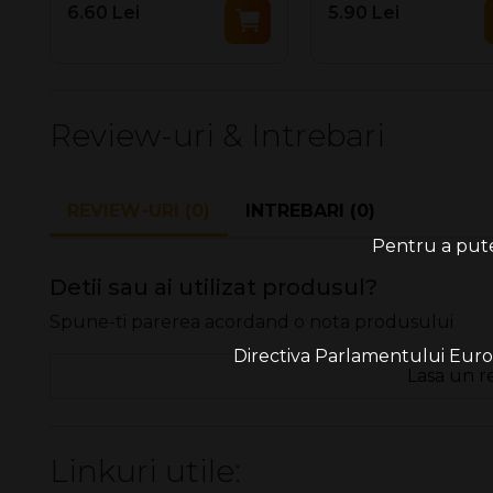
6.60 Lei
5.90 Lei
Review-uri & Intrebari
REVIEW-URI (0)
INTREBARI (0)
Pentru a putea
Detii sau ai utilizat produsul?
Spune-ti parerea acordand o nota produsului
Directiva Parlamentului Europe
Lasa un r
Linkuri utile: