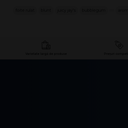
foite rulat
blunt
juicy jay's
bubblegum
arom
Varietate largă de produse
Prețuri competi