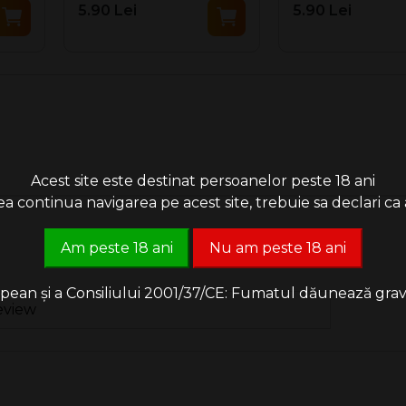
5.90 Lei
5.90 Lei
Acest site este destinat persoanelor peste 18 ani
 continua navigarea pe acest site, trebuie sa declari ca a
Am peste 18 ani
Nu am peste 18 ani
an și a Consiliului 2001/37/CE: Fumatul dăunează grav săn
eview