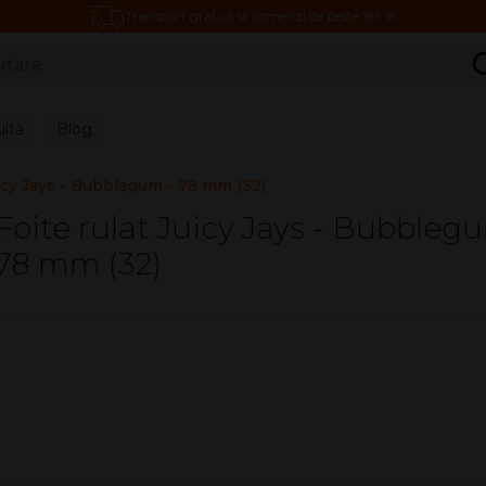
Transport gratuit la comenzi de peste 199 lei
C
uită
Blog
uicy Jays - Bubblegum - 78 mm (32)
Foite rulat Juicy Jays - Bubbleg
78 mm (32)