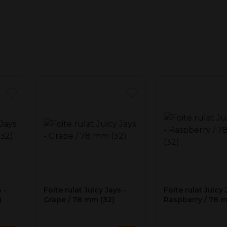
re lentă.
ă ca multe alte mărci.
cu arome delicioase, cum ar fi Banana, Blackberry Brandy, Green
 -
Foite rulat Juicy Jays -
Foite rulat Juicy 
)
Grape / 78 mm (32)
Raspberry / 78 m