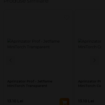
Produse similare
Mod de ambalare
18 buc / bax
Aprinzator Prof - Jetflame
Aprinzator Prof
MiniTorch Transparent
MiniTorch Col
13.10 Lei
13.10 Lei