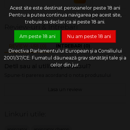
Acest site este destinat persoanelor peste 18 ani
Pentru a putea continua navigarea pe acest site,
trebuie sa declari ca ai peste 18 ani.
Review-uri & Intrebari
Am peste 18 ani
Nu am peste 18 ani
REVIEW-URI (0)
INTREBARI (0)
Directiva Parlamentului European și a Consiliului
2001/37/CE: Fumatul dăunează grav sănătății tale și a
celor din jur.
Detii sau ai utilizat produsul?
Spune-ti parerea acordand o nota produsului
Lasa un review
Linkuri utile:
aprinzator
aprinzator champ