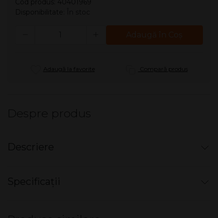
Cod produs: 40401969
Disponibilitate:
În stoc
Cantitate
Adaugă în Coş
Adaugă la favorite
Compară produs
Despre produs
Descriere
Aprinzator CHAMP - Gradient
Specificații
Aprinzator reincarcabil cu gaz
Diverse culori.