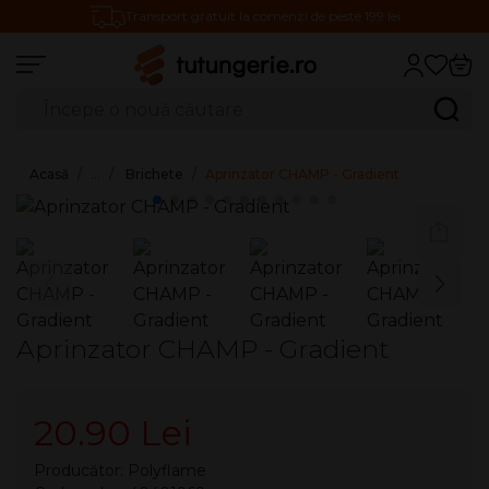
Transport gratuit la comenzi de peste 199 lei
Căutare produse
Caută
Acasă
…
Brichete
Aprinzator CHAMP - Gradient
Aprinzator CHAMP - Gradient
20.90 Lei
Producător:
Polyflame