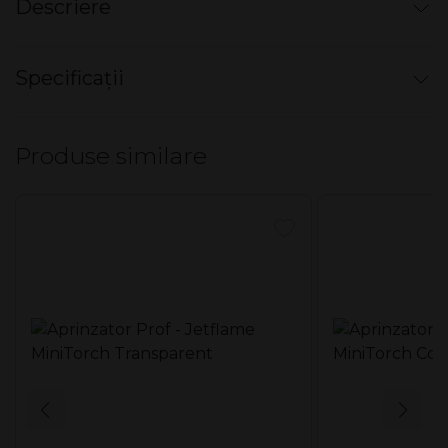
Descriere
Aprinzator PROF - Ribbed Tube
Specificații
Gaz, reîncărcabilă.
Produse similare
Mod ambalare display
30 buc / display