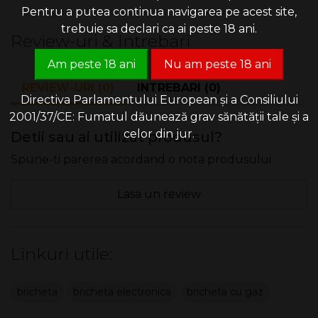
Pentru a putea continua navigarea pe acest site,
trebuie sa declari ca ai peste 18 ani.
Review-uri & Intrebari
Am peste 18 ani
Nu am peste 18 ani
REVIEW-URI (0)
INTREBARI (0)
Directiva Parlamentului European și a Consiliului
2001/37/CE: Fumatul dăunează grav sănătății tale și a
celor din jur.
Detii sau ai utilizat produsul?
Spune-ti parerea acordand o nota produsului
Lasa un review
Linkuri utile:
bricheta
bricheta electronica
bricheta cu gaz