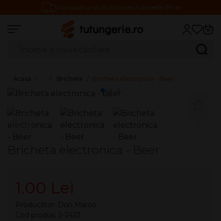
Transport gratuit la comenzi de peste 199 lei
Căutare produse
Caută
Acasă
…
Brichete
Bricheta electronica - Beer
Bricheta electronica - Beer
1.00 Lei
Producător:
Don Marco
Cod produs: 2-2433