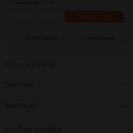
Disponibilitate:
În stoc
Cantitate
Adaugă în Coş
Adaugă la favorite
Compară produs
Despre produs
Descriere
Bricheta electronica - Beer
Specificații
Bricheta cu gaz, reincarcabila, aprindere electronică,
piezo.
Nu există specificații pentru acest produs.
Diverse printuri.
Produse similare