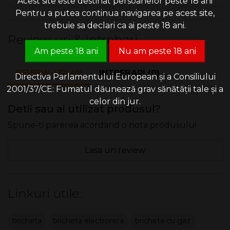
Acest site este destinat persoanelor peste 18 ani
Pentru a putea continua navigarea pe acest site,
trebuie sa declari ca ai peste 18 ani.
Review-uri & Intrebari
Am peste 18 ani
Nu am peste 18 ani
REVIEW-URI (0)
INTREBARI (0)
Directiva Parlamentului European și a Consiliului
2001/37/CE: Fumatul dăunează grav sănătății tale și a
celor din jur.
Detii sau ai utilizat produsul?
Spune-ti parerea acordand o nota produsului
Lasa un review
Linkuri utile:
bricheta
bricheta electronica
bricheta cu gaz