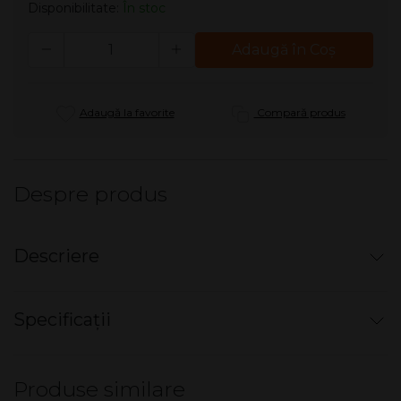
Disponibilitate:
În stoc
Cantitate
Adaugă în Coş
Adaugă la favorite
Compară produs
Despre produs
Descriere
Bricheta electronica - Classic
Specificații
Bricheta cu gaz, reincarcabila, aprindere electronică,
piezo.
Nu există specificații pentru acest produs.
Diverse printuri.
Produse similare