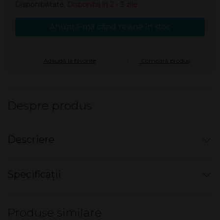
Disponibilitate:
Disponibil în 2 - 3 zile
Anunță-mă când revine în stoc
Adaugă la favorite
Compară produs
Despre produs
Descriere
Bricheta electronica - VIP
Specificații
Bricheta cu gaz, reincarcabila, aprindere electronică,
piezo.
Nu există specificații pentru acest produs.
Diverse printuri.
Produse similare