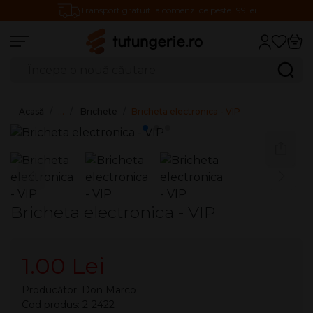
Transport gratuit la comenzi de peste 199 lei
Căutare produse
Caută
Acasă
…
Brichete
Bricheta electronica - VIP
Bricheta electronica - VIP
1.00 Lei
Producător:
Don Marco
Cod produs: 2-2422