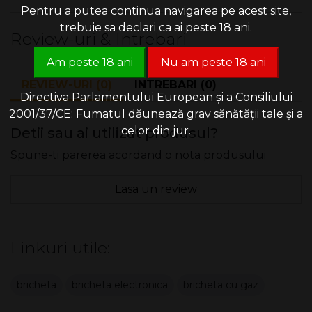
Pentru a putea continua navigarea pe acest site,
trebuie sa declari ca ai peste 18 ani.
Review-uri & Intrebari
Am peste 18 ani
Nu am peste 18 ani
REVIEW-URI (0)
INTREBARI (0)
Directiva Parlamentului European și a Consiliului
2001/37/CE: Fumatul dăunează grav sănătății tale și a
celor din jur.
Detii sau ai utilizat produsul?
Spune-ti parerea acordand o nota produsului
Lasa un review
Linkuri utile:
bricheta
bricheta electronica
bricheta cu gaz