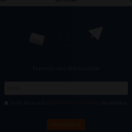
tive
Stoc constant
L
Fii primul care află noutățile!
Email
*
Sunt de acord cu
termenii și condițiile
de utilizare.
Abonează-te