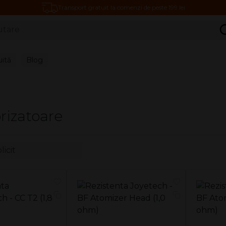
Transport gratuit la comenzi de peste 199 lei
C
uită
Blog
rizatoare