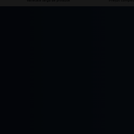
Varietate largă de produse
Prețuri competi