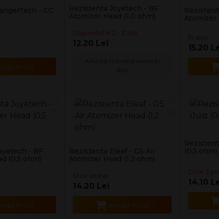
Rezistenta Joyetech - BF
angerTech - CC
Rezistent
Atomizer Head (1,0 ohm)
Atomizer 
Disponibil în 2 - 3 zile
În stoc
12.20 Lei
15.20 L
Anunță-mă când revine în
augă în Coş
stoc
Rezistenta
oyetech - BF
Rezistenta Eleaf - GS Air
(0,5 ohm)
d (0,5 ohm)
Atomizer Head (1,2 ohm)
Doar 2 p
Stoc limitat
14.10 L
14.20 Lei
augă în Coş
Adaugă în Coş