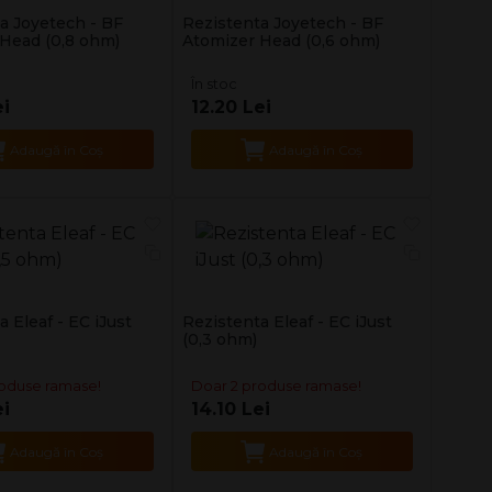
a Joyetech - BF
Rezistenta Joyetech - BF
Head (0,8 ohm)
Atomizer Head (0,6 ohm)
În stoc
ei
12.20 Lei
Adaugă în Coş
Adaugă în Coş
 Eleaf - EC iJust
Rezistenta Eleaf - EC iJust
(0,3 ohm)
roduse ramase!
Doar 2 produse ramase!
ei
14.10 Lei
Adaugă în Coş
Adaugă în Coş