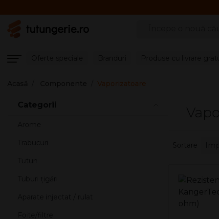
Căutare produse
Oferte speciale
Branduri
Produse cu livrare grat
Acasă
Componente
Vaporizatoare
Categorii
Vapo
Arome
Trabucuri
Sortare
Tutun
Tuburi țigări
Aparate injectat / rulat
Foite/filtre