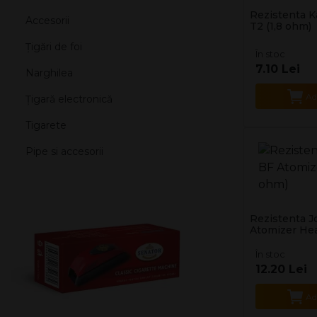
Rezistenta K
Accesorii
T2 (1,8 ohm)
Țigări de foi
În stoc
7.10 Lei
Narghilea
Ad
Țigară electronică
Tigarete
Pipe si accesorii
Rezistenta J
Atomizer Hea
În stoc
12.20 Lei
Ad