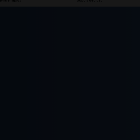
ivrare rapidă
Suport dedicat