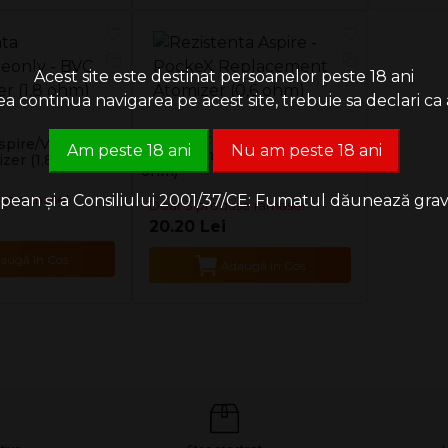
Acest site este destinat persoanelor peste 18 ani
 continua navigarea pe acest site, trebuie sa declari ca a
Rezistenta Aspire - PockeX
spire/Vapeonly -
Am peste 18 ani
Nu am peste 18 ani
Replacement Atomizer (0,6
zer (1,8 ohm)
ohm)
an și a Consiliului 2001/37/CE: Fumatul dăunează grav săn
se ramase!
Doar 3 produse ramase!
20.20 Lei
augă în Coş
Adaugă în Coş