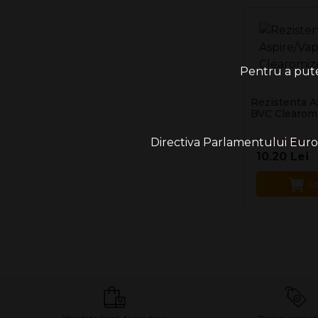
Pentru a putea
Rezistenta A
BVC Clearomi
Directiva Parlamentului Europe
Doar 3 produ
10.20 Lei
Ad