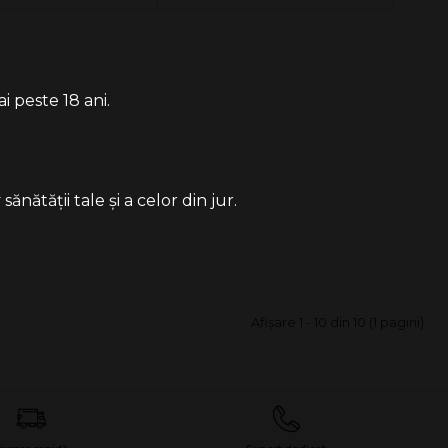
i peste 18 ani.
ătății tale și a celor din jur.
Afişare 1 - 10 din 10 (1 pagini)