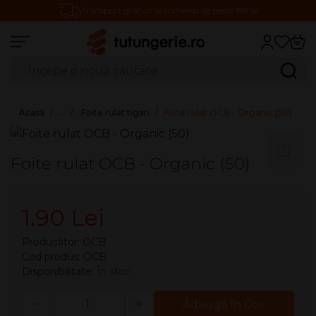
Transport gratuit la comenzi de peste 199 lei
Căutare produse
Caută
Acasă
…
Foite rulat tigari
Foite rulat OCB - Organic (50)
Foite rulat OCB - Organic (50)
1.90 Lei
Producător:
OCB
Cod produs: OCB
Disponibilitate:
În stoc
Cantitate
Adaugă în Coş