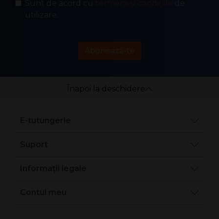
Sunt de acord cu
termenii și condițiile
de
utilizare.
Abonează-te
Înapoi la deschidere
E-tutungerie
Suport
Informații legale
Contul meu