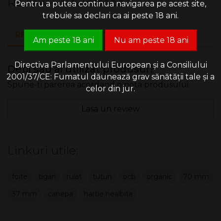
Review-uri & Intrebari
Pentru a putea continua navigarea pe acest site,
trebuie sa declari ca ai peste 18 ani.
REVIEW-URI (0)
INTREBARI (0)
Am peste 18 ani
Nu am peste 18 ani
Directiva Parlamentului European și a Consiliului
Detii sau ai utilizat produsul?
2001/37/CE: Fumatul dăunează grav sănătății tale și a
Spune-ti parerea acordand o nota produsului
celor din jur.
Lasa un review
Linkuri utile:
foite
tigari
rulat
tutun
ocb
organic
70 mm
37 mm
canepa
hartie nealbita