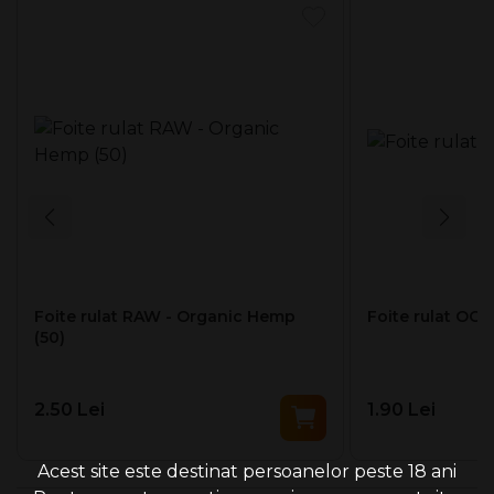
Foite rulat RAW - Organic Hemp
Foite rulat OCB
(50)
2.50 Lei
1.90 Lei
Acest site este destinat persoanelor peste 18 ani