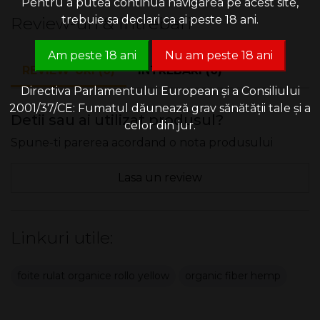
Pentru a putea continua navigarea pe acest site,
Review-uri & Intrebari
trebuie sa declari ca ai peste 18 ani.
Am peste 18 ani
Nu am peste 18 ani
REVIEW-URI (0)
INTREBARI (0)
Directiva Parlamentului European și a Consiliului
2001/37/CE: Fumatul dăunează grav sănătății tale și a
Detii sau ai utilizat produsul?
celor din jur.
Spune-ti parerea acordand o nota produsului
Lasa un review
Linkuri utile:
foite rulat organice rollo yellow
organic fiber hemp