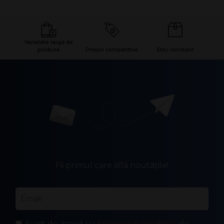
Varietate largă de
produse
Prețuri competitive
Stoc constant
Fii primul care află noutățile!
Email
*
Sunt de acord cu
termenii și condițiile
de