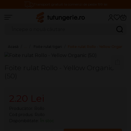
Transport gratuit la comenzi de peste 199 lei
Căutare produse
Caută
Acasă
…
Foite rulat tigari
Foite rulat Rollo - Yellow Organic (5
Foite rulat Rollo - Yellow Organic
(50)
2.20 Lei
Producător:
Rollo
Cod produs: Rollo
Disponibilitate:
În stoc